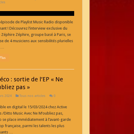
cles
épisode de Playlist Music Radio disponible
ant ! Découvrez l’interview exclusive du
Zéphire Zéphire, groupe basé à Paris, se
 de 4 musiciens aux sensibilités plurielles
s …
Plus
éco : sortie de l’EP « Ne
bliez pas »
rs 2024
Tous nos articles
0
ble en digital le 15/03/2024 chez Active
 /Ditto Music Avec Ne M’oubliez pas,
 se place immédiatement à l’avant-garde
op française, parmi les talents les plus
sants …