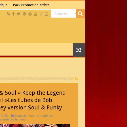
tique
Pack Promotion artiste
& Soul « Keep the Legend
e ! »Les tubes de Bob
ey version Soul & Funky
l 2025
Concert
,
Tous nos articles
sur
entaires fermés
Bob
&