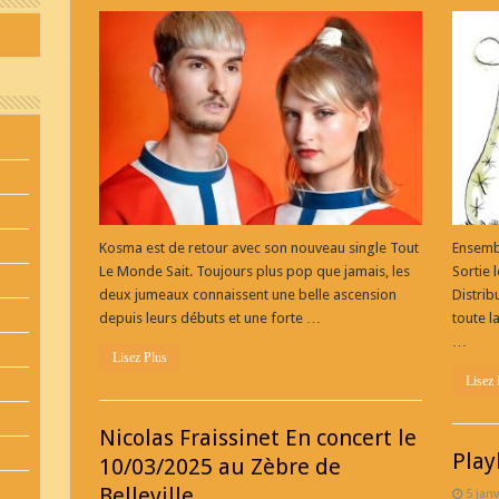
Kosma
Nouveau
album
Tout
Est
Ok
–
INTERVIEW–
Kosma est de retour avec son nouveau single Tout
Ensemb
Le Monde Sait. Toujours plus pop que jamais, les
Sortie 
deux jumeaux connaissent une belle ascension
Distri
depuis leurs débuts et une forte …
toute l
…
Lisez Plus
Lisez 
Nicolas Fraissinet En concert le
Play
10/03/2025 au Zèbre de
Belleville
5 janv