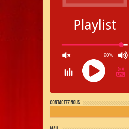
Playlist
90%
JQUERY
RADIO
Contactez nous
PLAYER
and
WORDPRESS
RADIO
PLUGIN
powered