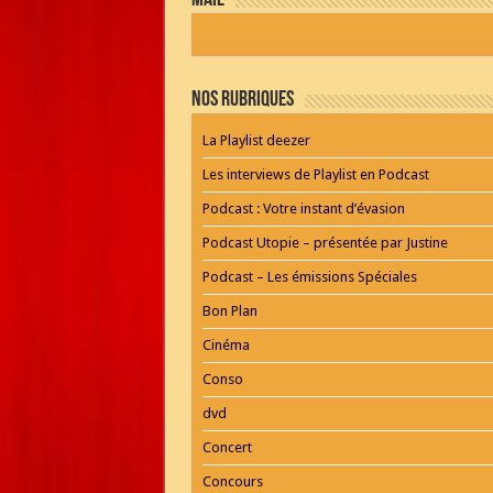
mail
by
WordPress
Webdesign
Dexheim
and
FULL
Nos Rubriques
SERVICE
ONLINE
AGENTUR
La Playlist deezer
MAINZ
Playlist
Les interviews de Playlist en Podcast
Podcast : Votre instant d’évasion
Podcast Utopie – présentée par Justine
Podcast – Les émissions Spéciales
Bon Plan
Cinéma
Conso
dvd
Concert
Concours