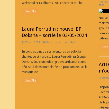
nos arti
Weissmüller (3 albums, 700 concerts) et The …
0
Lisez Plus
Nouvel 
mainten
Laura Perrudin : nouvel EP
groupe 
compose
Doksha – sortie le 03/05/2024
: Alexi
27 avril 2024
Tous nos articles
0
Lisez 
En contrepoint de ses aventures en solo, la
chanteuse et harpiste Laura Perrudin présente
Doksha. Entre un noise-groove artisanal et une
ArtD
néo-soul dansante teintée de pop lumineuse, la
m’ou
musique de …
30 ma
Lisez Plus
Disponi
Records
ArtDéco
de la p
intéres