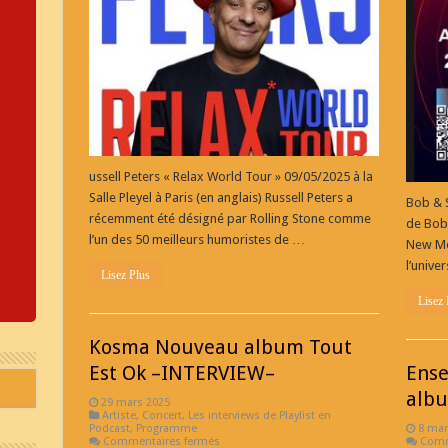
Tour »
ussell Peters « Relax World Tour » 09/05/2025 à la
Salle Pleyel à Paris (en anglais) Russell Peters a
Bob & S
récemment été désigné par Rolling Stone comme
de Bob 
l’un des 50 meilleurs humoristes de …
New Mo
l’unive
Lisez Plus
Lisez 
Kosma Nouveau album Tout
Est Ok –INTERVIEW–
Ense
albu
29 mars 2025
Artiste
,
Concert
,
Les interviews de Playlist en
Podcast
,
Programme
8 mar
sur
Commentaires fermés
Comm