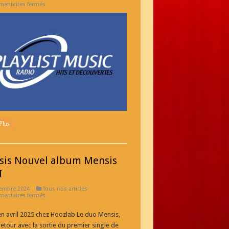
sur
entaires fermés
Playlist
découverte
(
Deezer
)
Plus
is Nouvel album Mensis
I
embre 2024
Tous nos articles
sur
entaires fermés
Mensis
Nouvel
en avril 2025 chez Hoozlab Le duo Mensis,
album
Mensis
retour avec la sortie du premier single de
Vol