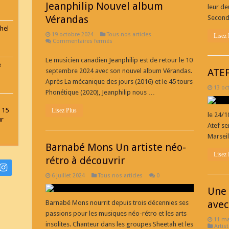
Jeanphilip Nouvel album
leur de
Vérandas
Second
hel
19 octobre 2024
Tous nos articles
Lisez 
sur
Commentaires fermés
Jeanphilip
Nouvel
Le musicien canadien Jeanphilip est de retour le 10
album
e
Vérandas
ATEF
septembre 2024 avec son nouvel album Vérandas.
Après La mécanique des jours (2016) et le 45 tours
13 oc
Phonétique (2020), Jeanphilip nous …
 15
Lisez Plus
le 24/1
ur
Atef se
Marseil
Barnabé Mons Un artiste néo-
Lisez 
rétro à découvrir
6 juillet 2024
Tous nos articles
0
Une 
avec
Barnabé Mons nourrit depuis trois décennies ses
passions pour les musiques néo-rétro et les arts
11 ma
insolites. Chanteur dans les groupes Sheetah et les
Artist