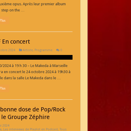
II
uxième opus. Après leur premier album
 step on the …
Plus
 En concert
tobre 2024
Artiste
,
Programme
0
0/2024 à 19 h 30 – Le Makeda à Marseille
ra en concert le 24 octobre 2024 à 19h30 à
le dans la salle Le Makeda dans le …
Plus
bonne dose de Pop/Rock
 le Groupe Zéphire
i 2024
e
,
Les interviews de Playlist en Podcast
,
Tous