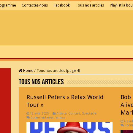
rogramme
Contactez-nous
Facebook
Tous nos articles
Playlist la bou
Home
/
Tous nos articles (page 4)
Tous nos articles
Russell Peters « Relax World
Bob 
Tour »
Aliv
Marl
12 avril 2025
Artiste
,
Concert
,
Spectacle
sur
Commentaires fermés
Russell
6 avri
Peters
Comm
« Relax
World