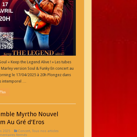
Soul
« Keep
the
Legend
Alive
! »Les
tubes
de
Bob
Marley
version
Soul
&
Funky
oul « Keep the Legend Alive ! » Les tubes
Marley version Soul & Funky En concert au
rning le 17/04/2025 à 20h Plongez dans
rs intemporel …
Plus
mble Myrtho Nouvel
m Au Gré d’Eros
s 2025
Concert
,
Tous nos articles
sur
entaires fermés