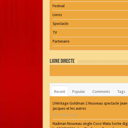
Festival
Livres
Spectacle
TV
Partenaire
Ligne Directe
Recent
Popular
Comments
Tags
L’Héritage Goldman 2 Nouveau spectacle Jean
Jacques et les autres
2 semaines ago
Naâman Nouveau single Coco Wata Sortie digi