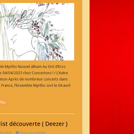
Ensemble
Myrtho
Nouvel
album
Au
Gré
d’Eros
le Myrtho Nouvel album Au Gré d’Eros
le 04/04/2025 chez Concertons ! / L’Autre
bution Après de nombreux concerts dans
a France, l’Ensemble Myrtho sort le 04 avril
Plus
list découverte ( Deezer )
ier 2025
Tous nos articles