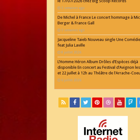
le 17/07/2026 chez Big Scoop Records
3 semaines ago
De Michel à France Le concert hommage à Mic
Berger & France Gall
3 semaines ago
Jacqueline Taieb Nouveau single Une Comédi
feat Julia Laville
8 juillet 2026
L’Homme Héron Album Drôles d’Espèces déjà
disponible En concert au Festival d’Avignon les
et 22 juillet à 12h au Théâtre de l’Arrache-Coe
6 juillet 2026