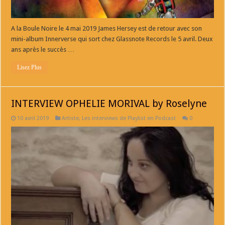
A la Boule Noire le 4 mai 2019 James Hersey est de retour avec son
mini-album Innerverse qui sort chez Glassnote Records le 5 avril. Deux
ans après le succès …
Lisez Plus
INTERVIEW OPHELIE MORIVAL by Roselyne
10 avril 2019
Artiste
,
Les interviews de Playlist en Podcast
0