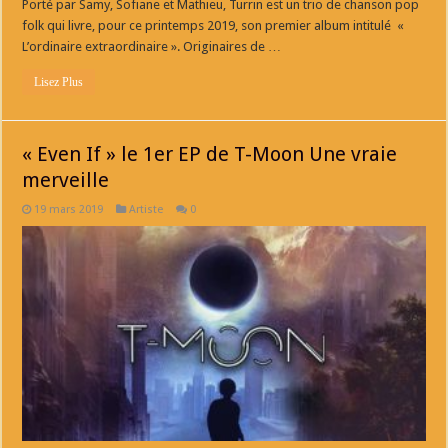
Porté par Samy, Sofiane et Mathieu, Turrin est un trio de chanson pop
folk qui livre, pour ce printemps 2019, son premier album intitulé «
L’ordinaire extraordinaire ». Originaires de …
Lisez Plus
« Even If » le 1er EP de T-Moon Une vraie
merveille
19 mars 2019
Artiste
0