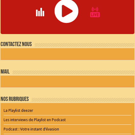
JQUERY
RADIO
Contactez nous
PLAYER
and
WORDPRESS
RADIO
PLUGIN
powered
mail
by
WordPress
Webdesign
Dexheim
and
FULL
Nos Rubriques
SERVICE
ONLINE
AGENTUR
La Playlist deezer
MAINZ
Playlist
Les interviews de Playlist en Podcast
Podcast : Votre instant d’évasion