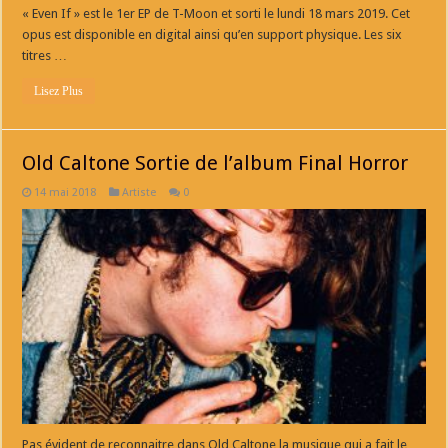
« Even If » est le 1er EP de T-Moon et sorti le lundi 18 mars 2019. Cet
opus est disponible en digital ainsi qu’en support physique. Les six
titres …
Lisez Plus
Old Caltone Sortie de l’album Final Horror
14 mai 2018
Artiste
0
Pas évident de reconnaitre dans Old Caltone la musique qui a fait le