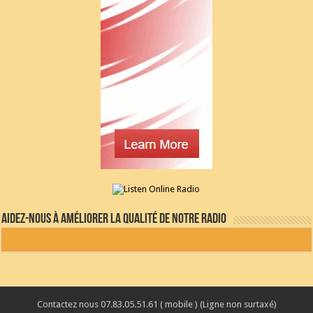
Aidez-nous à améliorer la qualité de notre radio
Contactez nous 07.83.05.51.61 ( mobile ) (Ligne non surtaxé)