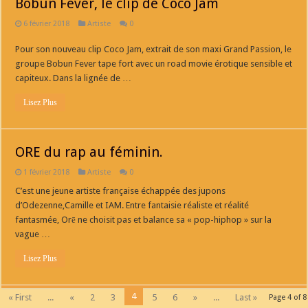
Bobun Fever, le clip de Coco Jam
6 février 2018
Artiste
0
Pour son nouveau clip Coco Jam, extrait de son maxi Grand Passion, le
groupe Bobun Fever tape fort avec un road movie érotique sensible et
capiteux. Dans la lignée de …
Lisez Plus
ORE du rap au féminin.
1 février 2018
Artiste
0
C’est une jeune artiste française échappée des jupons
d’Odezenne,Camille et IAM. Entre fantaisie réaliste et réalité
fantasmée, Orē ne choisit pas et balance sa « pop-hiphop » sur la
vague …
Lisez Plus
4
« First
...
«
2
3
5
6
»
...
Last »
Page 4 of 8