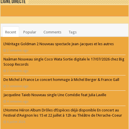
Ligne Directe
Recent
Popular
Comments
Tags
L’Héritage Goldman 2 Nouveau spectacle Jean-Jacques et les autres
2 semaines ago
Naâman Nouveau single Coco Wata Sortie digitale le 17/07/2026 chez Big
Scoop Records
2 semaines ago
De Michel à France Le concert hommage à Michel Berger & France Gall
3 semaines ago
Jacqueline Taieb Nouveau single Une Comédie feat Julia Laville
4 semaines ago
L’Homme Héron Album Drôles d’Espèces déjà disponible En concert au
Festival d’Avignon les 15 et 22 juillet à 12h au Théâtre de l’Arrache-Coeur
6 juillet 2026