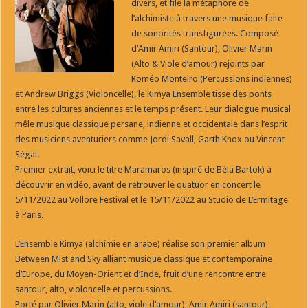
divers, et file la métaphore de
l’alchimiste à travers une musique faite
de sonorités transfigurées. Composé
d’Amir Amiri (Santour), Olivier Marin
(Alto & Viole d’amour) rejoints par
Roméo Monteiro (Percussions indiennes)
et Andrew Briggs (Violoncelle), le Kimya Ensemble tisse des ponts
entre les cultures anciennes et le temps présent. Leur dialogue musical
mêle musique classique persane, indienne et occidentale dans l’esprit
des musiciens aventuriers comme Jordi Savall, Garth Knox ou Vincent
Ségal.
Premier extrait, voici le titre Maramaros (inspiré de Béla Bartok) à
découvrir en vidéo, avant de retrouver le quatuor en concert le
5/11/2022 au Vollore Festival et le 15/11/2022 au Studio de L’Ermitage
à Paris.
L’Ensemble Kimya (alchimie en arabe) réalise son premier album
Between Mist and Sky alliant musique classique et contemporaine
d’Europe, du Moyen-Orient et d’Inde, fruit d’une rencontre entre
santour, alto, violoncelle et percussions.
Porté par Olivier Marin (alto, viole d’amour), Amir Amiri (santour),