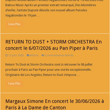
Vagabondes
Baboo Music Après un premier extrait remarqué, Des kilomètres
Sortie
le
d’enfer, l’artiste Dupont dévoile son nouvel album Pensées
19/06/2026
Vagabondes le 19 juin …
chez
Baboo
Music
Lisez Plus
RETURN TO DUST + STORM ORCHESTRA En
concert le 6/07/2026 au Pan Piper à Paris
sur
13 juin 2026
Artiste
Commentaires fermés
RETURN
TO
Return To Dust et Storm Orchestra sont à retrouver le 06 juillet
DUST
+
prochain à Paris au Pan Piper pour une soirée exceptionnelle.
STORM
ORCHESTRA
Originaire de Los Angeles, Return to Dust s’impose …
En
concert
Lisez Plus
le
6/07/2026
au
Pan
Piper
Margaux Simone En concert le 30/06/2026 à
à
Paris
Paris à La Dame de Canton