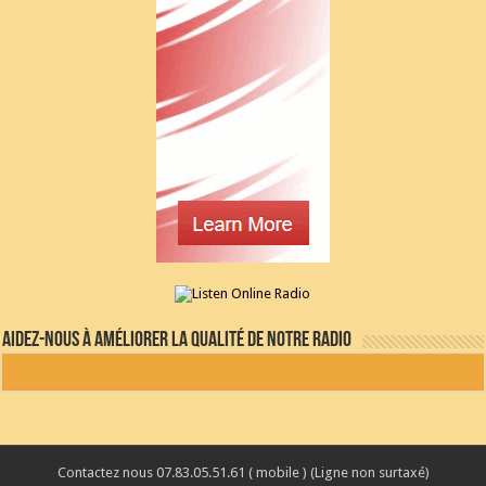
Aidez-nous à améliorer la qualité de notre radio
Contactez nous 07.83.05.51.61 ( mobile ) (Ligne non surtaxé)