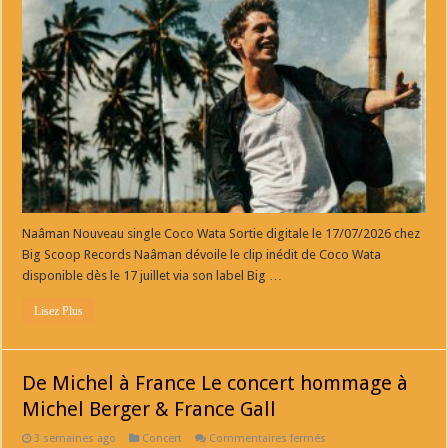
Nouveau
single
Coco
Wata
Sortie
digitale
le
17/07/2026
chez
Big
Scoop
Records
Naâman Nouveau single Coco Wata Sortie digitale le 17/07/2026 chez
Big Scoop Records Naâman dévoile le clip inédit de Coco Wata
disponible dès le 17 juillet via son label Big …
Lisez Plus
De Michel à France Le concert hommage à
Michel Berger & France Gall
sur
3 semaines ago
Concert
Commentaires fermés