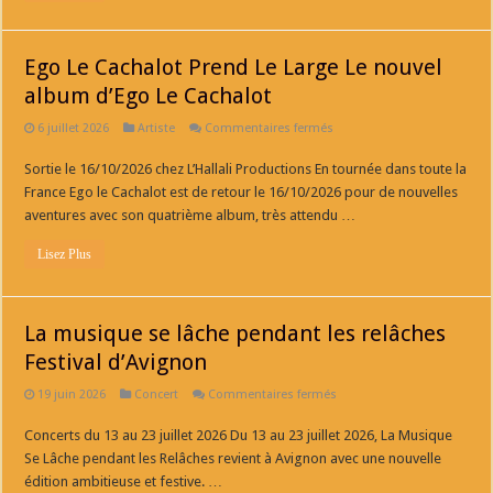
Ego Le Cachalot Prend Le Large Le nouvel
album d’Ego Le Cachalot
sur
6 juillet 2026
Artiste
Commentaires fermés
Ego
Le
Sortie le 16/10/2026 chez L’Hallali Productions En tournée dans toute la
Cachalot
Prend
France Ego le Cachalot est de retour le 16/10/2026 pour de nouvelles
Le
Large
aventures avec son quatrième album, très attendu …
Le
nouvel
Lisez Plus
album
d’Ego
Le
Cachalot
La musique se lâche pendant les relâches
Festival d’Avignon
sur
19 juin 2026
Concert
Commentaires fermés
La
musique
Concerts du 13 au 23 juillet 2026 Du 13 au 23 juillet 2026, La Musique
se
lâche
Se Lâche pendant les Relâches revient à Avignon avec une nouvelle
pendant
les
édition ambitieuse et festive. …