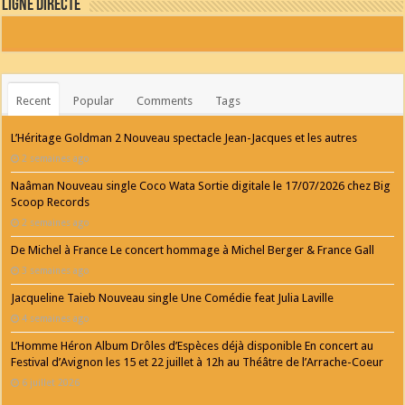
Ligne Directe
Recent
Popular
Comments
Tags
L’Héritage Goldman 2 Nouveau spectacle Jean-Jacques et les autres
2 semaines ago
Naâman Nouveau single Coco Wata Sortie digitale le 17/07/2026 chez Big
Scoop Records
2 semaines ago
De Michel à France Le concert hommage à Michel Berger & France Gall
3 semaines ago
Jacqueline Taieb Nouveau single Une Comédie feat Julia Laville
4 semaines ago
L’Homme Héron Album Drôles d’Espèces déjà disponible En concert au
Festival d’Avignon les 15 et 22 juillet à 12h au Théâtre de l’Arrache-Coeur
6 juillet 2026