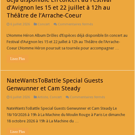
d’Avignon les 15 et 22 juillet à 12h au
Théâtre de l’Arrache-Coeur
sur
6 juillet 2026
Concert
Commentaires fermés
L’Homme
Héron
L’Homme Héron Album Drôles d’Espèces déjà disponible En concert au
Album
Drôles
Festival d’Avignon les 15 et 22 juillet à 12h au Théâtre de l’Arrache-
d’Espèces
déjà
Coeur L’Homme Héron poursuit sa tournée pour accompagner …
disponible
En
Lisez Plus
concert
au
Festival
d’Avignon
les
NateWantsToBattle Special Guests
15
et
Genwunner et Cam Steady
22
juillet
à
sur
6 juillet 2026
Artiste
,
Concert
Commentaires fermés
12h
NateWantsToBattle
au
Special
Théâtre
NateWantsToBattle Special Guests Genwunner et Cam Steady Le
Guests
de
Genwunner
l’Arrache-
18/10/2026 à 19h à La Machine du Moulin Rouge à Paris Le dimanche
et
Coeur
Cam
18 octobre 2026 à 19h à La Machine du …
Steady
Lisez Plus