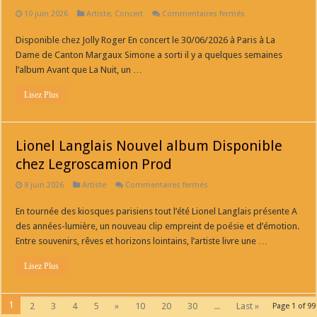
sur
10 juin 2026
Artiste
,
Concert
Commentaires fermés
Margaux
Simone
Disponible chez Jolly Roger En concert le 30/06/2026 à Paris à La
En
concert
Dame de Canton Margaux Simone a sorti il y a quelques semaines
le
30/06/2026
l’album Avant que La Nuit, un …
à
Paris
Lisez Plus
à
La
Dame
de
Canton
Lionel Langlais Nouvel album Disponible
chez Legroscamion Prod
sur
8 juin 2026
Artiste
Commentaires fermés
Lionel
Langlais
En tournée des kiosques parisiens tout l’été Lionel Langlais présente A
Nouvel
album
des années-lumière, un nouveau clip empreint de poésie et d’émotion.
Disponible
chez
Entre souvenirs, rêves et horizons lointains, l’artiste livre une …
Legroscamion
Prod
Lisez Plus
1
2
3
4
5
»
10
20
30
...
Last »
Page 1 of 99