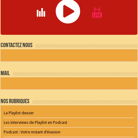
JQUERY
RADIO
Contactez nous
PLAYER
and
WORDPRESS
RADIO
PLUGIN
powered
mail
by
WordPress
Webdesign
Dexheim
and
FULL
Nos Rubriques
SERVICE
ONLINE
AGENTUR
La Playlist deezer
MAINZ
Playlist
Les interviews de Playlist en Podcast
Podcast : Votre instant d’évasion