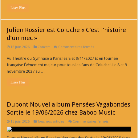
relâches
Festival
Lisez Plus
d’Avignon
Julien Rossier est Coluche « C’est l’histoire
d’un mec »
sur
16 juin 2026
Concert
Commentaires fermés
Julien
Rossier
Au Théâtre du Gymnase à Paris les 8 et 9/11/2027 Et en tournée
est
Coluche
française Évènement majeur pour tous les fans de Coluche ! Le 8 et 9
« C’est
l’histoire
novembre 2027 au …
d’un
mec »
Lisez Plus
Dupont Nouvel album Pensées Vagabondes
Sortie le 19/06/2026 chez Baboo Music
sur
15 juin 2026
Tous nos articles
Commentaires fermés
Dupont
Nouvel
album
Pensées
Dupont Nouvel album Pensées Vagabondes Sortie le 19/06/2026 chez