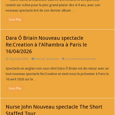
Galactic
revient sur scène pour le plus grand plaisir des 4-9 ans, avec son
Opéra
à
nouveau spectacle tiré de son dernier album …
retrouver
à
Lisez Plus
la
Nouvelle
Seine
à
Paris
Dara Ó Briain Nouveau spectacle
Re:Creation à l’Alhambra à Paris le
16/04/2026
sur
18 janvier 2026
Festival
,
Spectacle
Commentaires fermés
Dara
Ó
Spectacle en anglais non sous-titré Dara Ó Briain est de retour avec un
Briain
Nouveau
tout nouveau spectacle Re:Creation et vient nous le présenter à Paris le
spectacle
Re:Creation
16 avril 2026 sur la …
à
l’Alhambra
Lisez Plus
à
Paris
le
16/04/2026
Nurse John Nouveau spectacle The Short
Staffed Tour