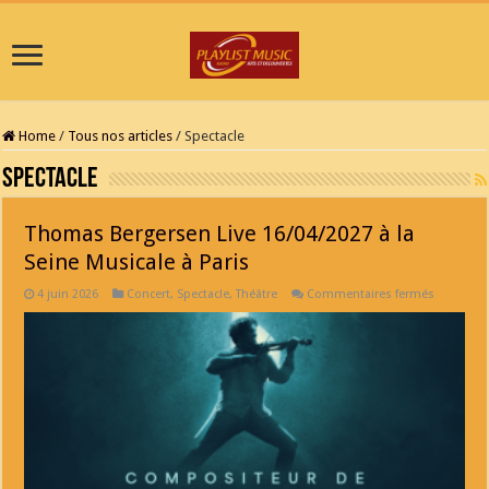
Home
/
Tous nos articles
/
Spectacle
Spectacle
Thomas Bergersen Live 16/04/2027 à la
Seine Musicale à Paris
sur
4 juin 2026
Concert
,
Spectacle
,
Théâtre
Commentaires fermés
Thomas
Bergerse
Live
16/04/202
à
la
Seine
Musicale
à
Paris