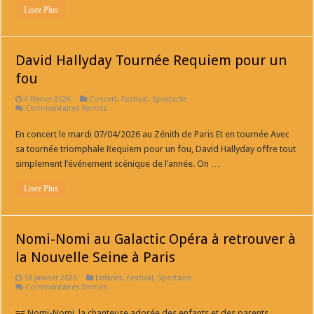
et
Lisez Plus
29
mars
2026
à
l’Accor
David Hallyday Tournée Requiem pour un
Arena
à
fou
Paris
et
4 février 2026
Concert
,
Festival
,
Spectacle
en
sur
Commentaires fermés
tournée
David
Hallyday
En concert le mardi 07/04/2026 au Zénith de Paris Et en tournée Avec
Tournée
Requiem
sa tournée triomphale Requiem pour un fou, David Hallyday offre tout
pour
un
simplement l’événement scénique de l’année. On …
fou
Lisez Plus
Nomi-Nomi au Galactic Opéra à retrouver à
la Nouvelle Seine à Paris
18 janvier 2026
Enfants
,
Festival
,
Spectacle
sur
Commentaires fermés
Nomi-
Nomi
== Nomi-Nomi, la chanteuse adorée des enfants et des parents,
au