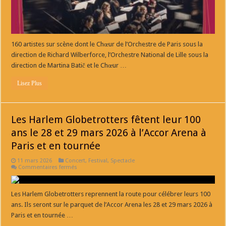
à
l’Eglise
Saint
Sulpice
160 artistes sur scène dont le Chœur de l’Orchestre de Paris sous la
direction de Richard Wilberforce, l’Orchestre National de Lille sous la
direction de Martina Batič et le Chœur …
Lisez Plus
Les Harlem Globetrotters fêtent leur 100
ans le 28 et 29 mars 2026 à l’Accor Arena à
Paris et en tournée
11 mars 2026
Concert
,
Festival
,
Spectacle
sur
Commentaires fermés
Les
Harlem
Globetrotters
fêtent
Les Harlem Globetrotters reprennent la route pour célébrer leurs 100
leur
ans. Ils seront sur le parquet de l’Accor Arena les 28 et 29 mars 2026 à
100
ans
Paris et en tournée …
le
28