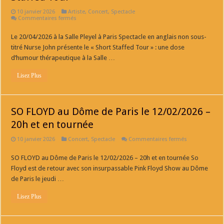
10 janvier 2026
Artiste
,
Concert
,
Spectacle
sur
Commentaires fermés
Nurse
John
Le 20/04/2026 à la Salle Pleyel à Paris Spectacle en anglais non sous-
Nouveau
spectacle
titré Nurse John présente le « Short Staffed Tour » : une dose
The
Short
d’humour thérapeutique à la Salle …
Staffed
Tour
Lisez Plus
SO FLOYD au Dôme de Paris le 12/02/2026 –
20h et en tournée
sur
10 janvier 2026
Concert
,
Spectacle
Commentaires fermés
SO
FLOYD
SO FLOYD au Dôme de Paris le 12/02/2026 – 20h et en tournée So
au
Dôme
Floyd est de retour avec son insurpassable Pink Floyd Show au Dôme
de
Paris
de Paris le jeudi …
le
12/02/2026
Lisez Plus
–
20h
et
en
tournée