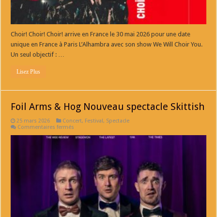
Choir! Choir! Choir! arrive en France le 30 mai 2026 pour une date
unique en France à Paris L’Alhambra avec son show We Will Choir You.
Un seul objectif : …
Lisez Plus
Foil Arms & Hog Nouveau spectacle Skittish
25 mars 2026
Concert
,
Festival
,
Spectacle
sur
Commentaires fermés
Foil
Arms
&
Hog
Nouveau
spectacle
Skittish