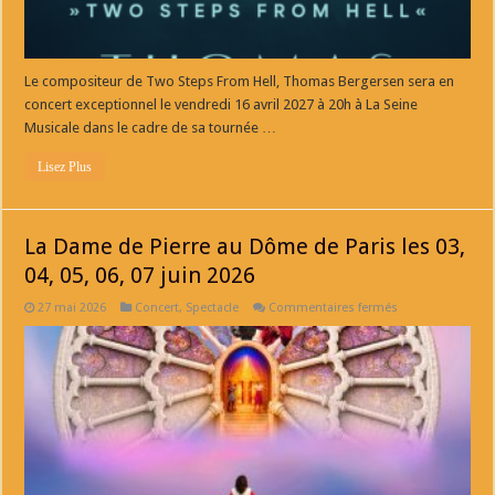
Le compositeur de Two Steps From Hell, Thomas Bergersen sera en
concert exceptionnel le vendredi 16 avril 2027 à 20h à La Seine
Musicale dans le cadre de sa tournée …
Lisez Plus
La Dame de Pierre au Dôme de Paris les 03,
04, 05, 06, 07 juin 2026
sur
27 mai 2026
Concert
,
Spectacle
Commentaires fermés
La
Dame
de
Pierre
au
Dôme
de
Paris
les
03,
04,
05,
06,