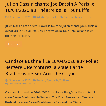
Julien Dassin chante Joe Dassin A Paris le
16/04/2026 au Théâtre de la Tour Eiffel
sur
20 décembre 2025
Artiste
,
Spectacle
Commentaires fermés
Julien
Dassin
Julien Dassin est de retour avec la tournée Julien chante Joe Dassin à
chante
Joe
découvrir le 16 avril 2026 au Théâtre de la Tour Eiffel à Paris et en
Dassin
A
tournée française. …
Paris
le
Lisez Plus
16/04/2026
au
Théâtre
de
la
Candace Bushnell Le 26/04/2026 aux Folies
Tour
Eiffel
Bergère « Rencontrez la vraie Carrie
Bradshaw de Sex And The City »
13 décembre 2025
Festival
,
Spectacle
,
Théâtre
sur
Commentaires fermés
Candace
Bushnell
Candace Bushnell Le 26/04/2026 aux Folies Bergère « Rencontrez la
Le
26/04/2026
vraie Carrie Bradshaw de Sex And The City » Rencontrez Candace
aux
Folies
Bushnell, la vraie Carrie Bradshaw de Sex and the City, le …
Bergère