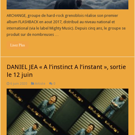
ARCHANGE, groupe de hard-rock grenoblois réalise son premier
album FLASHBACK en aout 2017, distribué au niveau national et
international (via le label Mighty Music). Depuis cinq ans, le groupe se
produit sur de nombreuses …
Lisez Plus
DANIEL JEA « A l’instinct A l’instant », sortie
le 12 juin
6 juin 2020
Artiste
0