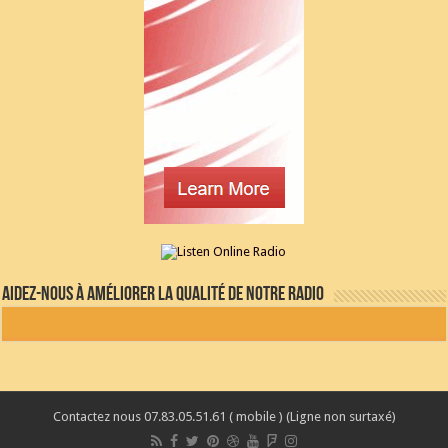
Aidez-nous à améliorer la qualité de notre radio
Contactez nous 07.83.05.51.61 ( mobile ) (Ligne non surtaxé)