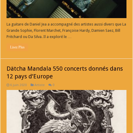
La guitare de Daniel Jea a accompagné des artistes aussi divers que La
Grande Sophie, Florent Marchet, Françoise Hardy, Damien Saez, Bill
Pritchard ou Da Silva. Il a exploré le …
Lisez Plus
Dätcha Mandala 550 concerts donnés dans
12 pays d’Europe
6 juin 2020
Artiste
0