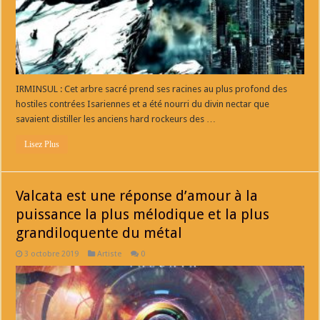
IRMINSUL : Cet arbre sacré prend ses racines au plus profond des
hostiles contrées Isariennes et a été nourri du divin nectar que
savaient distiller les anciens hard rockeurs des …
Lisez Plus
Valcata est une réponse d’amour à la
puissance la plus mélodique et la plus
grandiloquente du métal
3 octobre 2019
Artiste
0