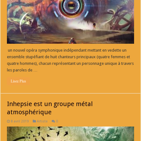
un nouvel opéra symphonique indépendant mettant en vedette un
ensemble stupéfiant de huit chanteurs principaux (quatre femmes et
quatre hommes), chacun représentant un personnage unique à travers
les paroles de …
Lisez Plus
Inhepsie est un groupe métal
atmosphérique
8 avril 2019
Artiste
0