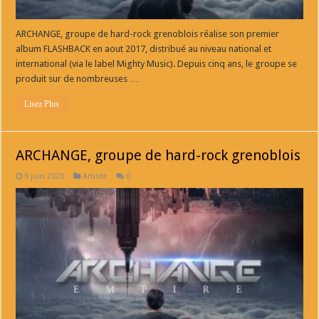
ARCHANGE, groupe de hard-rock grenoblois réalise son premier
album FLASHBACK en aout 2017, distribué au niveau national et
international (via le label Mighty Music). Depuis cinq ans, le groupe se
produit sur de nombreuses …
Lisez Plus
ARCHANGE, groupe de hard-rock grenoblois
9 juin 2020
Artiste
0