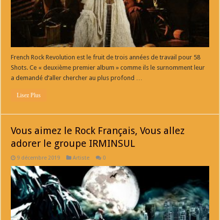
French Rock Revolution est le fruit de trois années de travail pour 58
Shots. Ce « deuxième premier album » comme ils le surnomment leur
a demandé d’aller chercher au plus profond …
Lisez Plus
Vous aimez le Rock Français, Vous allez
adorer le groupe IRMINSUL
9 décembre 2019
Artiste
0