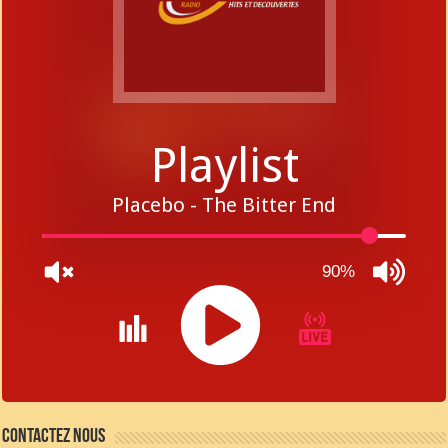
Playlist
Placebo - The Bitter End
90%
JQUERY
RADIO
Contactez nous
PLAYER