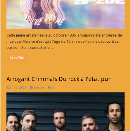
Cette jeune artiste née le 30 octobre 1995, a toujours été entourée de
musique. Mais ce n’est qu’à l’âge de 16 ans que Pauline découvrit sa
passion. Sans connaitre le …
Lisez Plus
Arrogant Criminals Du rock à l’état pur
3 mai 2021
Artiste
0