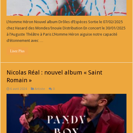
L’Homme Héron Nouvel album Drôles d’Espèces Sortie le 07/02/2025
chez Hasard des Mondes/Inouïe Distribution En concert le 30/01/2025
à l’Auguste Théâtre à Paris L’Homme Héron aiguise notre capacité
d’étonnement avec …
Lisez Plus
Nicolas Réal : nouvel album « Saint
Romain »
6 avril 2024
Artiste
0