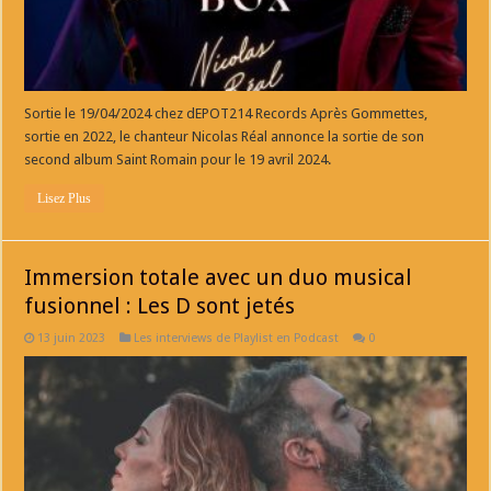
Sortie le 19/04/2024 chez dEPOT214 Records Après Gommettes,
sortie en 2022, le chanteur Nicolas Réal annonce la sortie de son
second album Saint Romain pour le 19 avril 2024.
Lisez Plus
Immersion totale avec un duo musical
fusionnel : Les D sont jetés
13 juin 2023
Les interviews de Playlist en Podcast
0