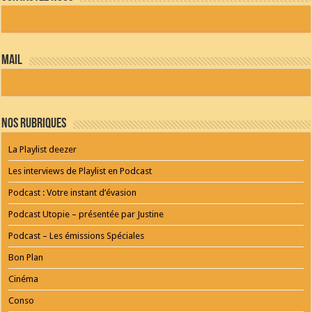
and
WORDPRESS
RADIO
PLUGIN
powered
mail
by
WordPress
Webdesign
Dexheim
and
FULL
Nos Rubriques
SERVICE
ONLINE
AGENTUR
La Playlist deezer
MAINZ
Playlist
Les interviews de Playlist en Podcast
Podcast : Votre instant d’évasion
Podcast Utopie – présentée par Justine
Podcast – Les émissions Spéciales
Bon Plan
Cinéma
Conso