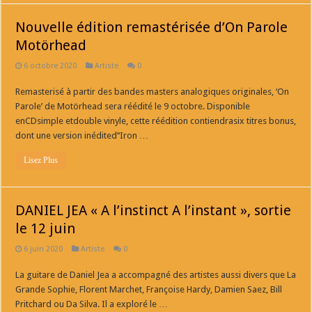
Nouvelle édition remastérisée d’On Parole
Motörhead
6 octobre 2020
Artiste
0
Remasterisé à partir des bandes masters analogiques originales, ‘On
Parole’ de Motörhead sera réédité le 9 octobre. Disponible
enCDsimple etdouble vinyle, cette réédition contiendrasix titres bonus,
dont une version inédited’‘Iron …
Lisez Plus
DANIEL JEA « A l’instinct A l’instant », sortie
le 12 juin
6 juin 2020
Artiste
0
La guitare de Daniel Jea a accompagné des artistes aussi divers que La
Grande Sophie, Florent Marchet, Françoise Hardy, Damien Saez, Bill
Pritchard ou Da Silva. Il a exploré le …