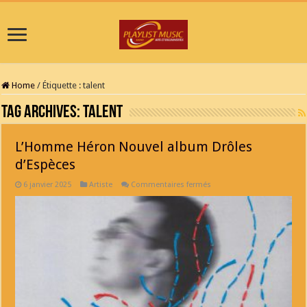
Home
/
Étiquette :
talent
Tag Archives:
talent
L’Homme Héron Nouvel album Drôles
d’Espèces
sur
6 janvier 2025
Artiste
Commentaires fermés
L’Homme
Héron
Nouvel
album
Drôles
d’Espèces