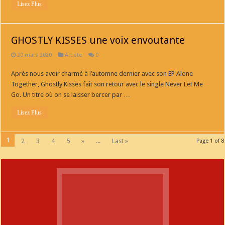
Lisez Plus
GHOSTLY KISSES une voix envoutante
20 mars 2020
Artiste
0
Après nous avoir charmé à l’automne dernier avec son EP Alone
Together, Ghostly Kisses fait son retour avec le single Never Let Me
Go. Un titre où on se laisser bercer par …
Lisez Plus
1
2
3
4
5
»
...
Last »
Page 1 of 8