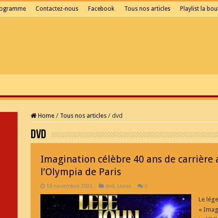
rogramme
Contactez-nous
Facebook
Tous nos articles
Playlist la bou
Home
/
Tous nos articles
/
dvd
dvd
Imagination célèbre 40 ans de carrière 
l’Olympia de Paris
18 novembre 2023
dvd
,
Livres
0
Le lég
« Imagi