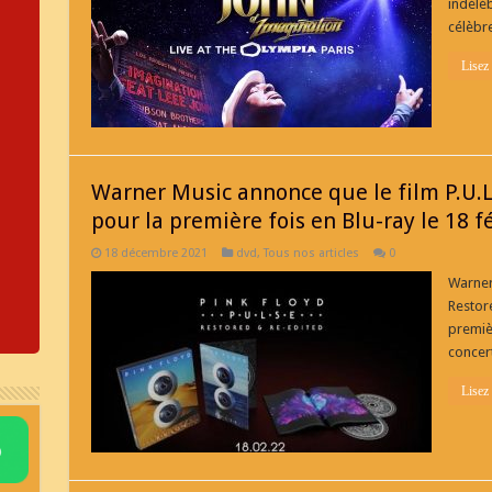
indéléb
célèbre
Lisez
Warner Music annonce que le film P.U.L.
pour la première fois en Blu-ray le 18 f
18 décembre 2021
dvd
,
Tous nos articles
0
Warner 
Restore
premièr
concert
Lisez