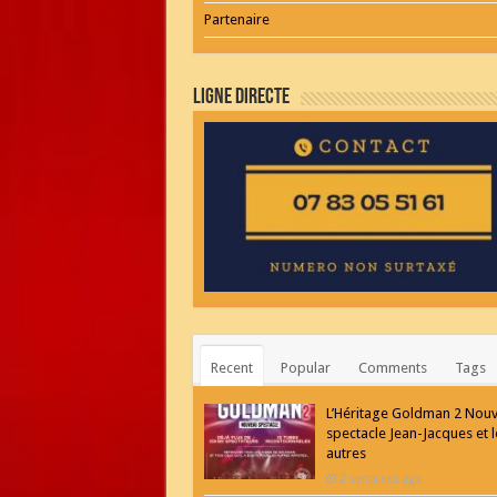
Partenaire
Ligne Directe
Recent
Popular
Comments
Tags
L’Héritage Goldman 2 Nou
spectacle Jean-Jacques et l
autres
2 semaines ago