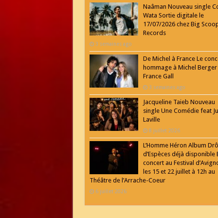
Naâman Nouveau single C
Wata Sortie digitale le
17/07/2026 chez Big Scoo
Records
3 semaines ago
De Michel à France Le conc
hommage à Michel Berger
France Gall
3 semaines ago
Jacqueline Taieb Nouveau
single Une Comédie feat Ju
Laville
8 juillet 2026
L’Homme Héron Album Drô
d’Espèces déjà disponible 
concert au Festival d’Avign
les 15 et 22 juillet à 12h au
Théâtre de l’Arrache-Coeur
6 juillet 2026