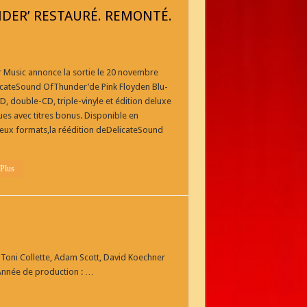
NDER’ RESTAURÉ. REMONTÉ.
 Music annonce la sortie le 20 novembre
icateSound OfThunder’de Pink Floyden Blu-
D, double-CD, triple-vinyle et édition deluxe
es avec titres bonus. Disponible en
ux formats,la réédition deDelicateSound
 Plus
 Toni Collette, Adam Scott, David Koechner
Année de production : …