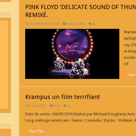
PINK FLOYD ‘DELICATE SOUND OF THU
REMIXÉ.
24 septembre 2020
Artiste
,
dvd
0
Warner
de‘Del
ray, DV
4-disqu
nombre
Of …
Lisez
Krampus un film terrifiant
3 mai 2016
dvd
0
Date de sortie : 04/05/2016 Réalisé par Michael Dougherty Avec
Long-métrage américain / Genre : Comédie / Durée : 1h38min. 
Lisez Plus