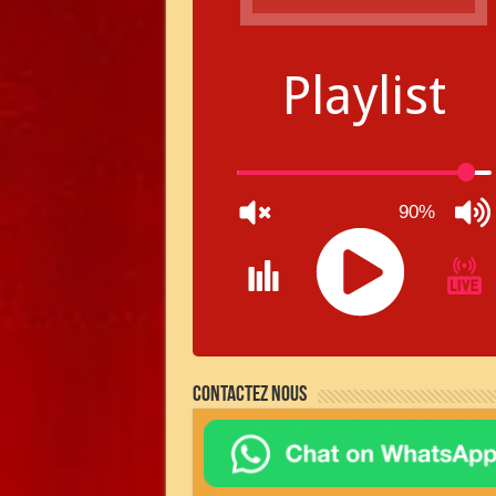
Playlist
90%
JQUERY
RADIO
Contactez nous
PLAYER
and
WORDPRESS
RADIO
PLUGIN
powered