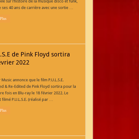
ile sur l’histoire de la musique disco et funk,
 ses 40 ans de carrière avec une sortie …
 Plus
S.E de Pink Floyd sortira
évrier 2022
Music annonce que le film P.U.L.S.E.
d & Re-Edited de Pink Floyd sortira pour la
e fois en Blu-ray le 18 février 2022. Le
 filmé P.U.L.S.E. (réalisé par …
 Plus