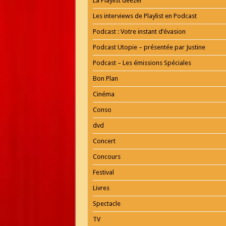
La Playlist deezer
Les interviews de Playlist en Podcast
Podcast : Votre instant d’évasion
Podcast Utopie – présentée par Justine
Podcast – Les émissions Spéciales
Bon Plan
Cinéma
Conso
dvd
Concert
Concours
Festival
Livres
Spectacle
TV