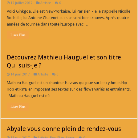
17 juillet 2017
Artiste
0
Voici Ginkgoa. Elle est New-Yorkaise, lui Parisien – elle s’appelle Nicolle
Rochelle, lui Antoine Chatenet et ils se sont bien trouvés. Après quatre
années de tournée dans toute l’Europe avec …
Lisez Plus
Découvrez Mathieu Hauguel et son titre
Qui suis-je ?
14 juin 2017
Artiste
0
Mathieu Hauguel est un chanteur Havrais qui joue sur les rythmes Hip
Hop et R’n’B en imposant ses textes sur des flows variés et entraînants.
Mathieu Hauguel est né …
Lisez Plus
Abyale vous donne plein de rendez-vous
18 mai 2017
Artiste
,
Bon Plan
,
Livres
0