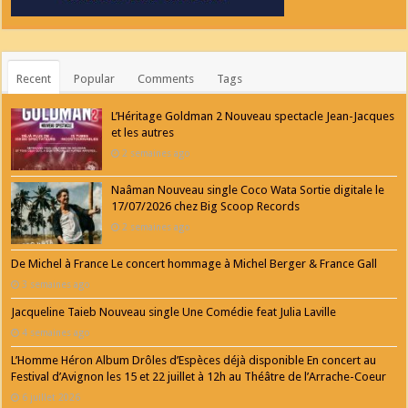
Recent
Popular
Comments
Tags
L’Héritage Goldman 2 Nouveau spectacle Jean-Jacques
et les autres
2 semaines ago
Naâman Nouveau single Coco Wata Sortie digitale le
17/07/2026 chez Big Scoop Records
2 semaines ago
De Michel à France Le concert hommage à Michel Berger & France Gall
3 semaines ago
Jacqueline Taieb Nouveau single Une Comédie feat Julia Laville
4 semaines ago
L’Homme Héron Album Drôles d’Espèces déjà disponible En concert au
Festival d’Avignon les 15 et 22 juillet à 12h au Théâtre de l’Arrache-Coeur
6 juillet 2026