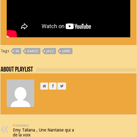
Tags
90
DANCE
JAZZ
LIVRE
About Playlist
Précédent
Emy Taliana , Une Nantaise qui a
de la voix