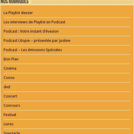
Nos Rubriques
SERVICE
ONLINE
AGENTUR
La Playlist deezer
MAINZ
Playlist
Les interviews de Playlist en Podcast
Podcast : Votre instant d’évasion
Podcast Utopie – présentée par Justine
Podcast – Les émissions Spéciales
Bon Plan
Cinéma
Conso
dvd
Concert
Concours
Festival
Livres
Spectacle