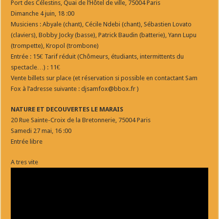
Port des Célestins, Quai de l’Hôtel de ville, 75004 Paris
Dimanche 4 juin, 18 :00
Musiciens : Abyale (chant), Cécile Ndebi (chant), Sébastien Lovato
(claviers), Bobby Jocky (basse), Patrick Baudin (batterie), Yann Lupu
(trompette), Kropol (trombone)
Entrée : 15€ Tarif réduit (Chômeurs, étudiants, intermittents du
spectacle…) : 11€
Vente billets sur place (et réservation si possible en contactant Sam
Fox à l’adresse suivante : djsamfox@bbox.fr )
NATURE ET DECOUVERTES LE MARAIS
20 Rue Sainte-Croix de la Bretonnerie, 75004 Paris
Samedi 27 mai, 16 :00
Entrée libre
A tres vite