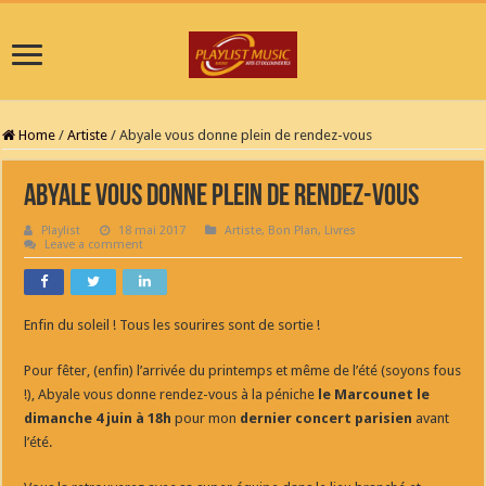
Home
/
Artiste
/
Abyale vous donne plein de rendez-vous
Abyale vous donne plein de rendez-vous
Playlist
18 mai 2017
Artiste
,
Bon Plan
,
Livres
Leave a comment
Enfin du soleil ! Tous les sourires sont de sortie !
Pour fêter, (enfin) l’arrivée du printemps et même de l’été (soyons fous
!), Abyale vous donne rendez-vous à la péniche
le Marcounet le
dimanche 4 juin à 18h
pour mon
dernier concert parisien
avant
l’été.