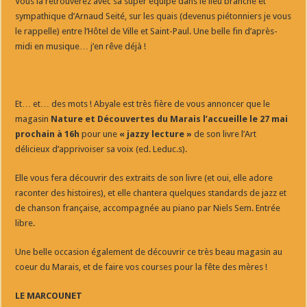
Vous la retrouverez avec sa super équipe dans le lieu branché et
sympathique d’Arnaud Seité, sur les quais (devenus piétonniers je vous
le rappelle) entre l’Hôtel de Ville et Saint-Paul. Une belle fin d’après-
midi en musique… j’en rêve déjà !
Et… et… des mots ! Abyale est très fière de vous annoncer que le
magasin
Nature et Découvertes du Marais l’accueille le 27 mai
prochain à 16h
pour une
« jazzy lecture »
de son livre l’Art
délicieux d’apprivoiser sa voix (ed. Leduc.s).
Elle vous fera découvrir des extraits de son livre (et oui, elle adore
raconter des histoires), et elle chantera quelques standards de jazz et
de chanson française, accompagnée au piano par Niels Sem. Entrée
libre.
Une belle occasion également de découvrir ce très beau magasin au
coeur du Marais, et de faire vos courses pour la fête des mères !
LE MARCOUNET