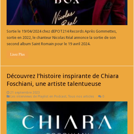
Sortie le 19/04/2024 chez dEPOT214 Records Après Gommettes,
sortie en 2022, le chanteur Nicolas Réal annonce la sortie de son
second album Saint Romain pour le 19 avril 2024.
Lisez Plus
Découvrez l’histoire inspirante de Chiara
Foschiani, une artiste talentueuse
21 septembre 2023
Les interviews de Playlist en Podcast
,
Tous nos articles
0