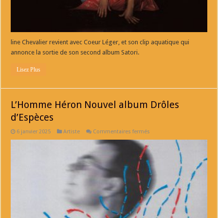
line Chevalier revient avec Coeur Léger, et son clip aquatique qui
annonce la sortie de son second album Satori.
Lisez Plus
L’Homme Héron Nouvel album Drôles
d’Espèces
sur
6 janvier 2025
Artiste
Commentaires fermés
L’Homme
Héron
Nouvel
album
Drôles
d’Espèces