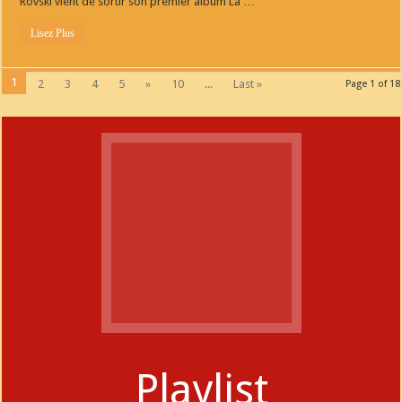
Rovski vient de sortir son premier album La …
Lisez Plus
1
2
3
4
5
»
10
...
Last »
Page 1 of 18
Playlist