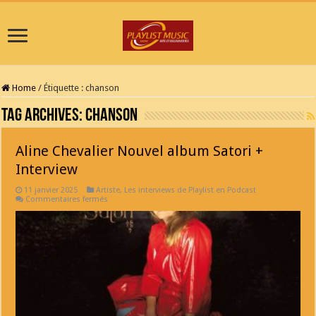
Home
/
Étiquette :
chanson
Tag Archives:
chanson
Aline Chevalier Nouvel album Satori +
Interview
11 janvier 2025
Artiste
,
Les interviews de Playlist en Podcast
sur
Commentaires fermés
Aline
Chevalier
Nouvel
album
Satori
+
Interview