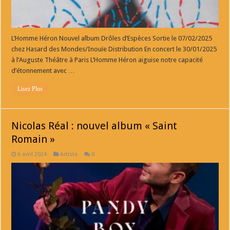
L’Homme Héron Nouvel album Drôles d’Espèces Sortie le 07/02/2025
chez Hasard des Mondes/Inouïe Distribution En concert le 30/01/2025
à l’Auguste Théâtre à Paris L’Homme Héron aiguise notre capacité
d’étonnement avec …
Lisez Plus
Nicolas Réal : nouvel album « Saint
Romain »
6 avril 2024
Artiste
0