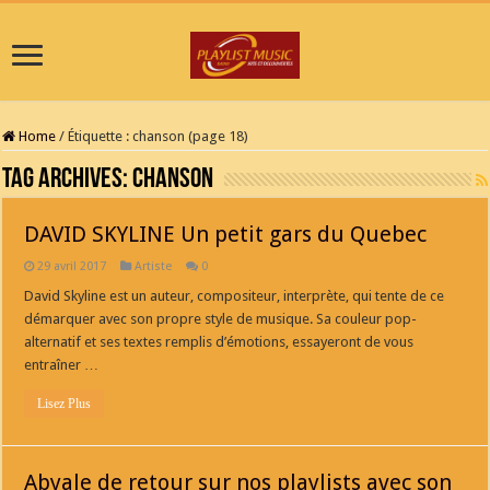
Home
/
Étiquette :
chanson
(page 18)
Tag Archives:
chanson
DAVID SKYLINE Un petit gars du Quebec
29 avril 2017
Artiste
0
David Skyline est un auteur, compositeur, interprète, qui tente de ce
démarquer avec son propre style de musique. Sa couleur pop-
alternatif et ses textes remplis d’émotions, essayeront de vous
entraîner …
Lisez Plus
Abyale de retour sur nos playlists avec son