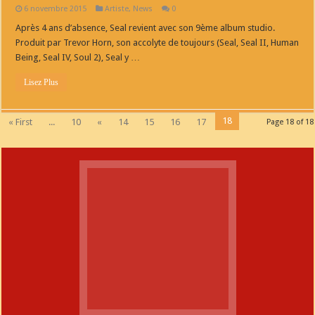
6 novembre 2015
Artiste
,
News
0
Après 4 ans d’absence, Seal revient avec son 9ème album studio.
Produit par Trevor Horn, son accolyte de toujours (Seal, Seal II, Human
Being, Seal IV, Soul 2), Seal y …
Lisez Plus
18
« First
...
10
«
14
15
16
17
Page 18 of 18