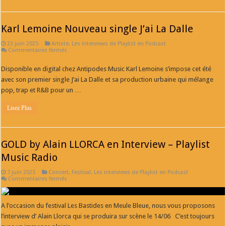
Karl Lemoine Nouveau single J’ai La Dalle
23 juin 2025
Artiste
,
Les interviews de Playlist en Podcast
sur
Commentaires fermés
Karl
Lemoine
Disponible en digital chez Antipodes Music Karl Lemoine s’impose cet été
Nouveau
single
avec son premier single J’ai La Dalle et sa production urbaine qui mélange
J’ai
La
pop, trap et R&B pour un …
Dalle
Lisez Plus
GOLD by Alain LLORCA en Interview – Playlist
Music Radio
7 juin 2025
Concert
,
Festival
,
Les interviews de Playlist en Podcast
sur
Commentaires fermés
GOLD
by
Alain
LLORCA
A l’occasion du festival Les Bastides en Meule Bleue, nous vous proposons
en
l’interview d’ Alain Llorca qui se produira sur scène le 14/06 C’est toujours
Interview
–