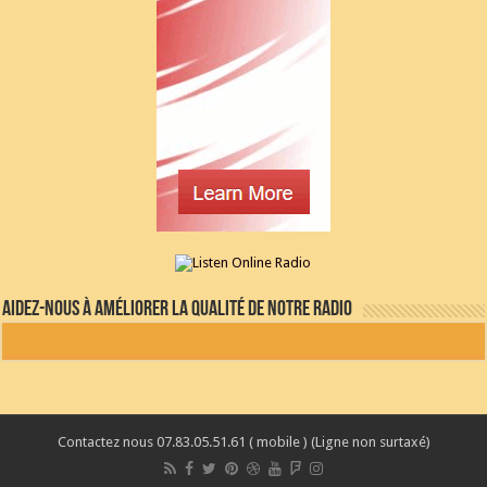
Aidez-nous à améliorer la qualité de notre radio
Contactez nous 07.83.05.51.61 ( mobile ) (Ligne non surtaxé)