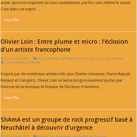
avant, qui nous inspirent ou nous soutiennent, parfois sans même le savoir.
C’est dans cet esprit …
Lisez Plus
Olivier Loin : Entre plume et micro : l’éclosion
d’un artiste francophone
27 octobre 2025
Les interviews de Playlist en Podcast
,
Tous nos articles
sur
Commentaires fermés
Olivier
Loin
Inspiré par de nombreux artistes tels que Charles Aznavour, Pierre Rapsat,
:
Entre
Renaud et Calogéro, Olivier Loin se laisse progressivement porter par
plume
et
l’ivresse de la musique et l’extase de l’écriture. Premières …
micro
:
Lisez Plus
l’éclosion
d’un
artiste
francophone
ShAmA est un groupe de rock progressif basé à
Neuchâtel à découvrir d’urgence
19 octobre 2025
Artiste
,
Les interviews de Playlist en Podcast