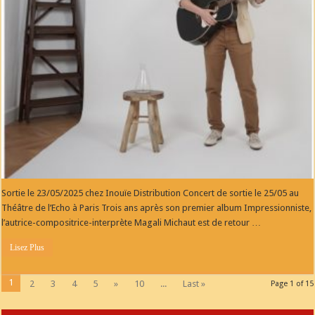
La
Bulle
**
Interview**
Sortie le 23/05/2025 chez Inouïe Distribution Concert de sortie le 25/05 au
Théâtre de l’Echo à Paris Trois ans après son premier album Impressionniste,
l’autrice-compositrice-interprète Magali Michaut est de retour …
Lisez Plus
1
2
3
4
5
»
10
...
Last »
Page 1 of 15