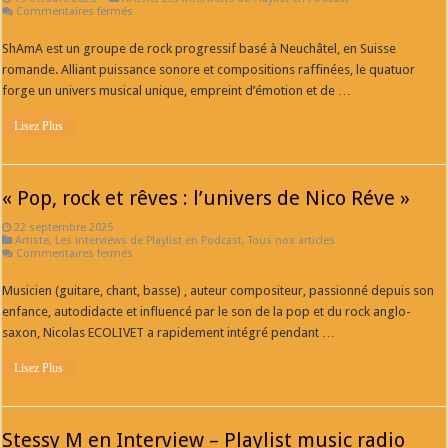
sur
Commentaires fermés
ShAmA
est
ShAmA est un groupe de rock progressif basé à Neuchâtel, en Suisse
un
groupe
romande. Alliant puissance sonore et compositions raffinées, le quatuor
de
rock
forge un univers musical unique, empreint d’émotion et de …
progressif
basé
Lisez Plus
à
Neuchâtel
à
découvrir
d’urgence
« Pop, rock et rêves : l’univers de Nico Réve »
22 septembre 2025
Artiste
,
Les interviews de Playlist en Podcast
,
Tous nos articles
sur
Commentaires fermés
« Pop,
rock
Musicien (guitare, chant, basse) , auteur compositeur, passionné depuis son
et
rêves
enfance, autodidacte et influencé par le son de la pop et du rock anglo-
:
l’univers
saxon, Nicolas ECOLIVET a rapidement intégré pendant …
de
Nico
Lisez Plus
Réve »
Stessy M en Interview – Playlist music radio