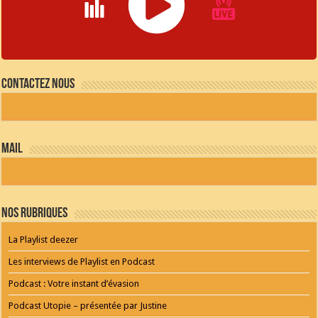
JQUERY
RADIO
Contactez nous
PLAYER
and
WORDPRESS
RADIO
PLUGIN
powered
mail
by
WordPress
Webdesign
Dexheim
and
FULL
Nos Rubriques
SERVICE
ONLINE
AGENTUR
La Playlist deezer
MAINZ
Playlist
Les interviews de Playlist en Podcast
Podcast : Votre instant d’évasion
Podcast Utopie – présentée par Justine