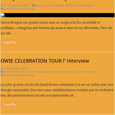
11 septembre 2025
Artiste
,
Les interviews de Playlist en Podcast
sur
Commentaires fermés
Stessy
M
en
Interview
Stessy M signe son grand retour avec un single à la fois ensoleillé et
–
poétique. « Imaginez une femme qui avance dans la rue, tête haute, fière de
Playlist
music
qui elle …
radio
Lisez Plus
OWIE CELEBRATION TOUR l’ interview
7 septembre 2025
Artiste
,
Concert
,
Les interviews de Playlist en Podcast
,
Tous nos articles
sur
Commentaires fermés
OWIE
CELEBRATION
Les plus grands succès de David Bowie reviennent à la vie sur scène avec une
TOUR
l’
énergie renouvelée. Des morceaux emblématiques revisités par un orchestre
interview
live, des performances vocales exceptionnelles et …
Lisez Plus