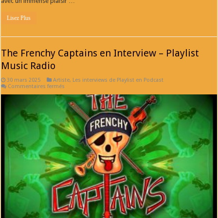
avec un immense plaisir …
Playlist
Music
Radio
Lisez Plus
The Frenchy Captains en Interview – Playlist
Music Radio
30 mars 2025
Artiste
,
Les interviews de Playlist en Podcast
sur
Commentaires fermés
The
Frenchy
Captains
en
Interview
–
Playlist
Music
Radio