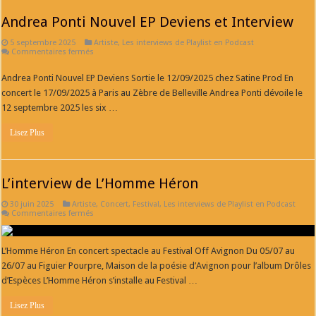
Andrea Ponti Nouvel EP Deviens et Interview
5 septembre 2025
Artiste
,
Les interviews de Playlist en Podcast
sur
Commentaires fermés
Andrea
Ponti
Andrea Ponti Nouvel EP Deviens Sortie le 12/09/2025 chez Satine Prod En
Nouvel
EP
concert le 17/09/2025 à Paris au Zèbre de Belleville Andrea Ponti dévoile le
Deviens
et
12 septembre 2025 les six …
Interview
Lisez Plus
L’interview de L’Homme Héron
30 juin 2025
Artiste
,
Concert
,
Festival
,
Les interviews de Playlist en Podcast
sur
Commentaires fermés
L’interview
de
L’Homme
Héron
L’Homme Héron En concert spectacle au Festival Off Avignon Du 05/07 au
26/07 au Figuier Pourpre, Maison de la poésie d’Avignon pour l’album Drôles
d’Espèces L’Homme Héron s’installe au Festival …
Lisez Plus