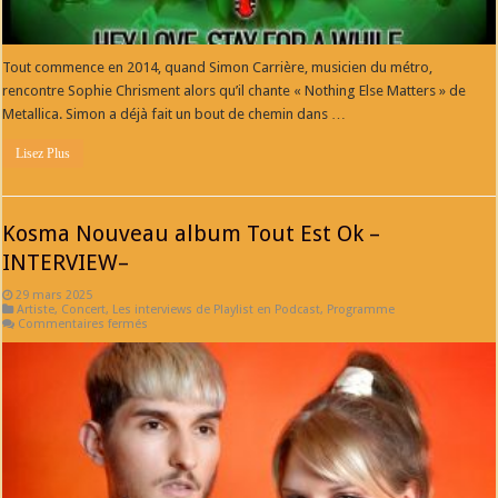
Tout commence en 2014, quand Simon Carrière, musicien du métro,
rencontre Sophie Chrisment alors qu’il chante « Nothing Else Matters » de
Metallica. Simon a déjà fait un bout de chemin dans …
Lisez Plus
Kosma Nouveau album Tout Est Ok –
INTERVIEW–
29 mars 2025
Artiste
,
Concert
,
Les interviews de Playlist en Podcast
,
Programme
sur
Commentaires fermés
Kosma
Nouveau
album
Tout
Est
Ok
–
INTERVIEW–