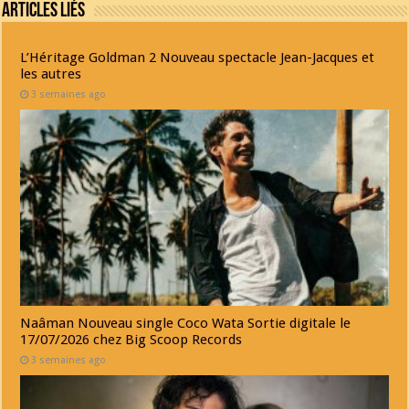
Articles Liés
L’Héritage Goldman 2 Nouveau spectacle Jean-Jacques et
les autres
3 semaines ago
Naâman Nouveau single Coco Wata Sortie digitale le
17/07/2026 chez Big Scoop Records
3 semaines ago