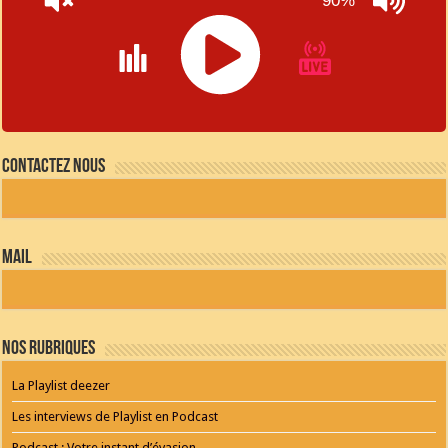
90%
JQUERY
RADIO
Contactez nous
PLAYER
and
WORDPRESS
RADIO
PLUGIN
powered
mail
by
WordPress
Webdesign
Dexheim
and
FULL
Nos Rubriques
SERVICE
ONLINE
AGENTUR
La Playlist deezer
MAINZ
Playlist
Les interviews de Playlist en Podcast
Podcast : Votre instant d’évasion