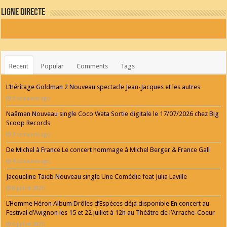
Ligne Directe
Recent
Popular
Comments
Tags
L’Héritage Goldman 2 Nouveau spectacle Jean-Jacques et les autres
3 semaines ago
Naâman Nouveau single Coco Wata Sortie digitale le 17/07/2026 chez Big
Scoop Records
3 semaines ago
De Michel à France Le concert hommage à Michel Berger & France Gall
4 semaines ago
Jacqueline Taieb Nouveau single Une Comédie feat Julia Laville
8 juillet 2026
L’Homme Héron Album Drôles d’Espèces déjà disponible En concert au
Festival d’Avignon les 15 et 22 juillet à 12h au Théâtre de l’Arrache-Coeur
6 juillet 2026