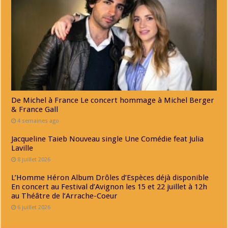
De Michel à France Le concert hommage à Michel Berger
& France Gall
4 semaines ago
Jacqueline Taieb Nouveau single Une Comédie feat Julia
Laville
8 juillet 2026
L’Homme Héron Album Drôles d’Espèces déjà disponible
En concert au Festival d’Avignon les 15 et 22 juillet à 12h
au Théâtre de l’Arrache-Coeur
6 juillet 2026