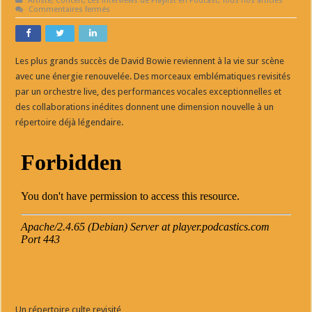
Artiste
,
Concert
,
Les interviews de Playlist en Podcast
,
Tous nos articles
sur
Commentaires fermés
OWIE
CELEBRATION
TOUR
l’
interview
Les plus grands succès de David Bowie reviennent à la vie sur scène
avec une énergie renouvelée. Des morceaux emblématiques revisités
par un orchestre live, des performances vocales exceptionnelles et
des collaborations inédites donnent une dimension nouvelle à un
répertoire déjà légendaire.
Un répertoire culte revisité