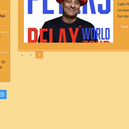
Salle P
récemm
hel
l’un d
Lisez
e
2
«
1
 15
ur