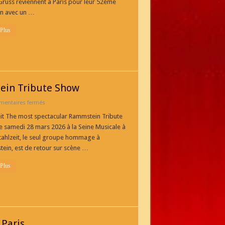
Gruss reviennent à Paris pour leur 52ème
à
on avec un …
Paris
du
19
 Plus
Octobre
2025
au
29
mars
2026
ein Tribute Show
sur
entaires fermés
Stahlzeit
The
eit The most spectacular Rammstein Tribute
most
e samedi 28 mars 2026 à la Seine Musicale à
spectacular
Rammstein
Stahlzeit, le seul groupe hommage à
Tribute
ein, est de retour sur scène …
Show
 Plus
 Paris