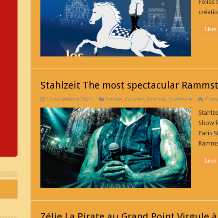
Folies 
créati
Lisez
Stahlzeit The most spectacular Rammst
10 novembre 2025
Artiste
,
Concert
,
Festival
,
Spectacle
Comm
Stahlz
Show l
Paris 
Rammst
Lisez
Zélie La Pirate au Grand Point Virgule à