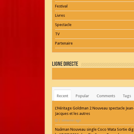
Festival
Livres
Spectacle
TV
Partenaire
Ligne Directe
Recent
Popular
Comments
Tags
L’Héritage Goldman 2 Nouveau spectacle Jean
Jacques et les autres
2 semaines ago
Naâman Nouveau single Coco Wata Sortie digi