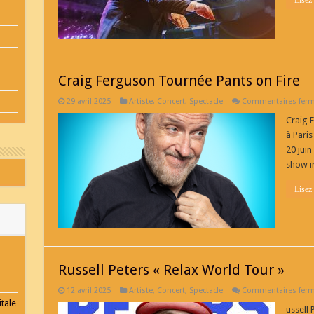
Lisez
Craig Ferguson Tournée Pants on Fire
29 avril 2025
Artiste
,
Concert
,
Spectacle
Commentaires fer
Craig 
à Pari
20 jui
show ir
Lisez
-
Russell Peters « Relax World Tour »
12 avril 2025
Artiste
,
Concert
,
Spectacle
Commentaires fer
tale
ussell 