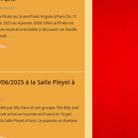
sur
s fermés
Zélie
La
a Pirate au Grand Point Virgule à Paris Du 11
Pirate
 2025 au 4 janvier 2026 Zélie La Pirate est
au
Grand
le musical irrésistible à découvrir en famille
Point
medi …
Virgule
à
Paris
 Plus
/06/2025 à la Salle Pleyel à
sur
més
The
Billy
été par Elio Pace et son groupe The Billy Joel
Joel
ok arrive en tournée en France le 10 juin
Songbook
En
la Salle Pleyel à Paris. Le pianiste et chanteur
concert
le
10/06/2025
à