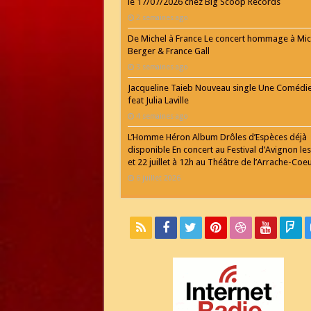
le 17/07/2026 chez Big Scoop Records
2 semaines ago
De Michel à France Le concert hommage à Mic
Berger & France Gall
3 semaines ago
Jacqueline Taieb Nouveau single Une Comédi
feat Julia Laville
4 semaines ago
L’Homme Héron Album Drôles d’Espèces déjà
disponible En concert au Festival d’Avignon les
et 22 juillet à 12h au Théâtre de l’Arrache-Coe
6 juillet 2026