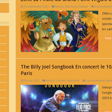
10 septembre 2025
Artiste
,
Spectacle
,
Théâtre
Commentaire
Zélie L
octobre
spectac
les sa
Lisez
The Billy Joel Songbook En concert le 10
Paris
24 mai 2025
Artiste
,
Concert
,
Spectacle
Commentaires fer
Interpr
Songbo
2025 à 
…