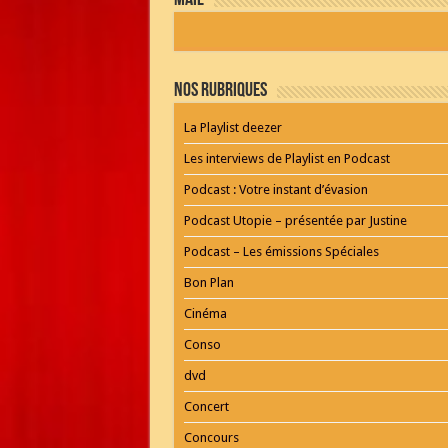
mail
by
WordPress
Webdesign
Dexheim
and
FULL
Nos Rubriques
SERVICE
ONLINE
AGENTUR
La Playlist deezer
MAINZ
Playlist
Les interviews de Playlist en Podcast
Podcast : Votre instant d’évasion
Podcast Utopie – présentée par Justine
Podcast – Les émissions Spéciales
Bon Plan
Cinéma
Conso
dvd
Concert
Concours