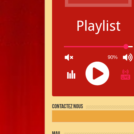
Playlist
90%
JQUERY
RADIO
Contactez nous
PLAYER
and
WORDPRESS
RADIO
PLUGIN
powered