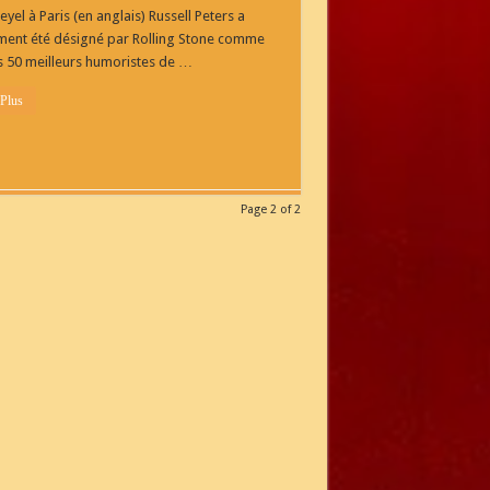
« Relax
leyel à Paris (en anglais) Russell Peters a
World
Tour »
ent été désigné par Rolling Stone comme
es 50 meilleurs humoristes de …
 Plus
Page 2 of 2