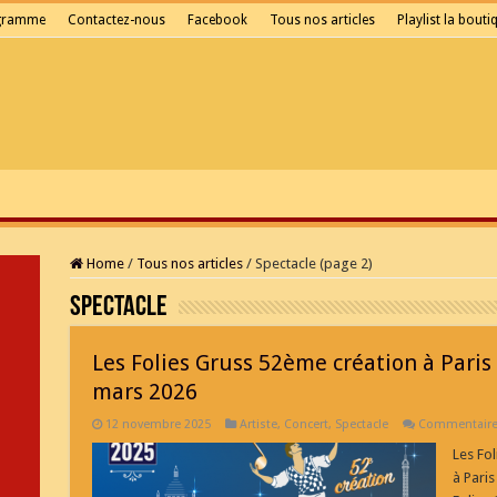
gramme
Contactez-nous
Facebook
Tous nos articles
Playlist la bouti
Home
/
Tous nos articles
/
Spectacle (page 2)
Spectacle
Les Folies Gruss 52ème création à Pari
mars 2026
12 novembre 2025
Artiste
,
Concert
,
Spectacle
Commentaire
Les Fo
à Paris