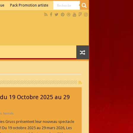
que
Pack Promotion artiste
s du 19 Octobre 2025 au 29
sur
s fermés
Les
Folies
lies Gruss présentent leur nouveau spectacle
Gruss
 ! Du 19 octobre 2025 au 29 mars 2026, Les
52ème
création