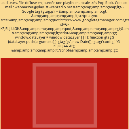
auditeurs. Elle diffuse en journée une playlist musicale très Pop Rock. Contact
mail : webmaster@playlist-webradio.net &amp;amp;amp;amp;amp;lt;!--
Google tag (gtag.js) --&amp;amp;amp;amp;amp;gt;
&amp;amp;amp;amp;amp;lt;script async
src=&amp;amp;amp;amp;amp;quot;https://www.googletagmanager.com/gta
id=G-
KEJRLJ44GH&amp;amp;amp;amp;amp;quot;&amp;amp;amp;amp;amp;gt;&amp;
&amp;amp;amp;amp;amp;lt;script&amp;amp;amp;amp;amp;gt;
window.dataLayer = window.dataLayer || []; function gtag()
{dataLayer.push(arguments);} gtag('js', new Date()); gtag('config', 'G-
KEJRLJ44GH');
&amp;amp;amp;amp;amp;lt;/script&amp;amp;amp;amp;amp;gt;