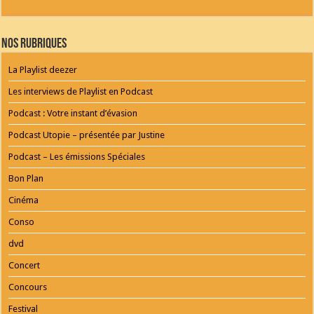
Webdesign
Dexheim
and
FULL
Nos Rubriques
SERVICE
ONLINE
AGENTUR
La Playlist deezer
MAINZ
Playlist
Les interviews de Playlist en Podcast
Podcast : Votre instant d’évasion
Podcast Utopie – présentée par Justine
Podcast – Les émissions Spéciales
Bon Plan
Cinéma
Conso
dvd
Concert
Concours
Festival