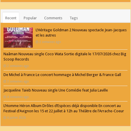
Recent
Popular
Comments
Tags
L’Héritage Goldman 2 Nouveau spectacle Jean-Jacques
et les autres
2 semaines ago
Naâman Nouveau single Coco Wata Sortie digitale le 17/07/2026 chez Big
Scoop Records
2 semaines ago
De Michel à France Le concert hommage à Michel Berger & France Gall
3 semaines ago
Jacqueline Taieb Nouveau single Une Comédie feat Julia Laville
4 semaines ago
L’Homme Héron Album Drôles d’Espèces déjà disponible En concert au
Festival d’Avignon les 15 et 22 juillet à 12h au Théâtre de l’Arrache-Coeur
6 juillet 2026