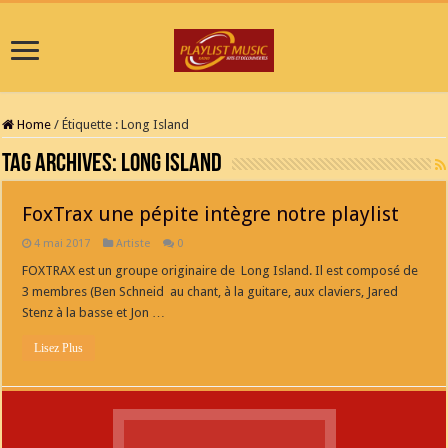
Home
/
Étiquette :
Long Island
Tag Archives:
Long Island
FoxTrax une pépite intègre notre playlist
4 mai 2017
Artiste
0
FOXTRAX est un groupe originaire de Long Island. Il est composé de
3 membres (Ben Schneid au chant, à la guitare, aux claviers, Jared
Stenz à la basse et Jon …
Lisez Plus