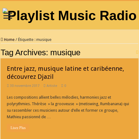
Home
/
Étiquette :
musique
Tag Archives:
musique
Entre jazz, musique latine et caribéenne,
découvrez Djazil
30 novembre 2017
Artiste
0
Les compositions allient belles mélodies, harmonies jazz et
polyrythmies. Thérèse » la grooveuse » (metiswing, Rumbanana) qui
su rassembler ces musiciens autour d’elle et former ce groupe,
Mathieu passionné de …
Lisez Plus