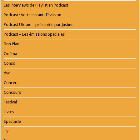
Les interviews de Playlist en Podcast
Loreen - Pour que tu m'aimes encore (têtu · liv
Podcast : Votre instant d’évasion
Podcast Utopie – présentée par Justine
Podcast – Les émissions Spéciales
Bon Plan
Cinéma
Conso
dvd
Concert
Concours
Festival
Livres
Spectacle
TV