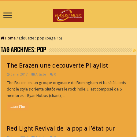
Home
/
Étiquette :
pop
(page 15)
Tag Archives:
pop
The Brazen une decouverte Pllaylist
5 mai 2017
Artiste
0
The Brazen est un groupe originaire de Brimingham et basé à Leeds
dont le style s’oriente plutôt vers le rock indie. Il est composé de 5
membres : Ryan Hobbs (chant), …
Lisez Plus
Red Light Revival de la pop a l’état pur