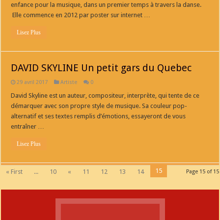
enfance pour la musique, dans un premier temps à travers la danse.
Elle commence en 2012 par poster sur internet …
Lisez Plus
DAVID SKYLINE Un petit gars du Quebec
29 avril 2017
Artiste
0
David Skyline est un auteur, compositeur, interprète, qui tente de ce
démarquer avec son propre style de musique. Sa couleur pop-
alternatif et ses textes remplis d’émotions, essayeront de vous
entraîner …
Lisez Plus
15
« First
...
10
«
11
12
13
14
Page 15 of 15