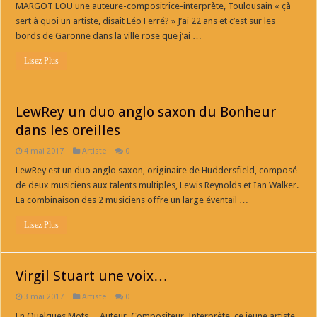
MARGOT LOU une auteure-compositrice-interprète, Toulousain « çà
sert à quoi un artiste, disait Léo Ferré? » J’ai 22 ans et c’est sur les
bords de Garonne dans la ville rose que j’ai …
Lisez Plus
LewRey un duo anglo saxon du Bonheur
dans les oreilles
4 mai 2017
Artiste
0
LewRey est un duo anglo saxon, originaire de Huddersfield, composé
de deux musiciens aux talents multiples, Lewis Reynolds et Ian Walker.
La combinaison des 2 musiciens offre un large éventail …
Lisez Plus
Virgil Stuart une voix…
3 mai 2017
Artiste
0
En Quelques Mots… Auteur, Compositeur, Interprète, ce jeune artiste