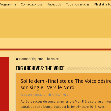
Programme
Contactez-nous
Facebook
Tous nos articles
Playlist la 
Home
/
Étiquette :
The voice
Tag Archives:
The voice
Sol le demi-finaliste de The Voice dési
son single : Vers le Nord
4 décembre 2017
Artiste
0
Après le succès de son premier single Mon Frère sorti au printem
extrait de son album prévu pour le 1er trimestre 2018. Avec …