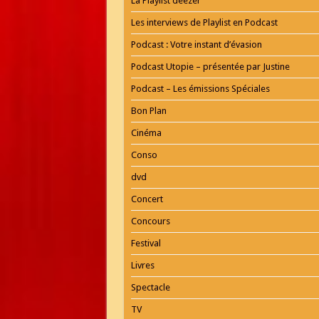
La Playlist deezer
Les interviews de Playlist en Podcast
Podcast : Votre instant d’évasion
Podcast Utopie – présentée par Justine
Podcast – Les émissions Spéciales
Bon Plan
Cinéma
Conso
dvd
Concert
Concours
Festival
Livres
Spectacle
TV