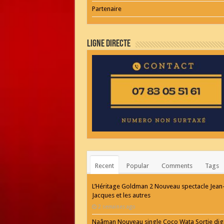
Partenaire
Ligne Directe
Recent
Popular
Comments
Tags
L’Héritage Goldman 2 Nouveau spectacle Jean
Jacques et les autres
2 semaines ago
Naâman Nouveau single Coco Wata Sortie digi