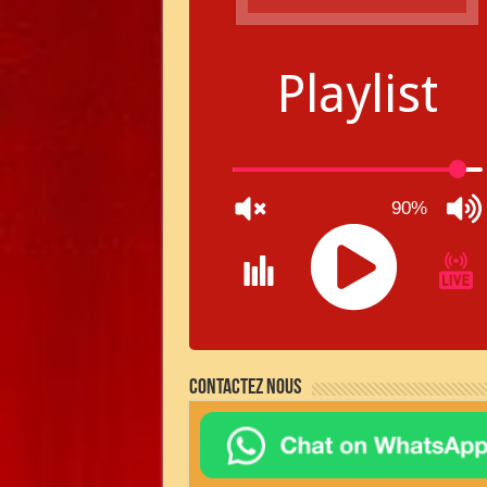
Playlist
90%
JQUERY
RADIO
Contactez nous
PLAYER
and
WORDPRESS
RADIO
PLUGIN
powered