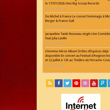
le 17/07/2026 chez Big Scoop Records
3 semaines ago
De Michel à France Le concert hommage à Mic
Berger & France Gall
3 semaines ago
Jacqueline Taieb Nouveau single Une Comédi
feat Julia Laville
8 juillet 2026
L’Homme Héron Album Drôles d’Espèces déjà
disponible En concert au Festival d’Avignon les
et 22 juillet à 12h au Théâtre de l’Arrache-Coe
6 juillet 2026