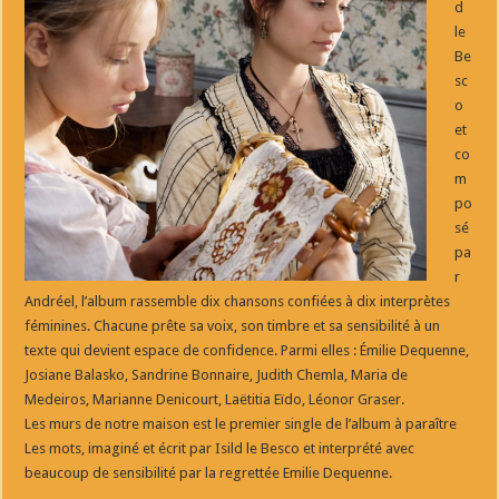
d
le
Be
sc
o
et
co
m
po
sé
pa
r
Andréel, l’album rassemble dix chansons confiées à dix interprètes
féminines. Chacune prête sa voix, son timbre et sa sensibilité à un
texte qui devient espace de confidence. Parmi elles : Émilie Dequenne,
Josiane Balasko, Sandrine Bonnaire, Judith Chemla, Maria de
Medeiros, Marianne Denicourt, Laëtitia Eïdo, Léonor Graser.
Les murs de notre maison est le premier single de l’album à paraître
Les mots, imaginé et écrit par Isild le Besco et interprété avec
beaucoup de sensibilité par la regrettée Emilie Dequenne.