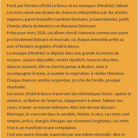
Porté par l’écriture d’Isild Le Besco et les musiques d’Andréel, l’album
Les mots réunit une dizaine de chansons interprétées par dix artistes
majeures, parmi lesquelles Sandrine Bonnaire, Josiane Balasko, Judith
Chemla, Maria de Medeiros et Marianne Denicourt.
Prévu pour mars 2026, cet album choral s’annonce comme une œuvre
profondément littéraire et musicale, où chaque interprète prête sa
voix à l’écriture singulière d’Isild le Besco.
La musique d’Andréel se déploie dans une grande économie de
moyens : pianos dépouillés, motifs répétitifs, textures discrètes,
silences assumés. Elle ne cherche jamais à illustrer, mais à
accompagner le texte, à soutenir la respiration, à révéler l’émotion.
Chaque chanson semble suspendue, proche de l’oreille, presque
chuchotée.
Les textes d’Isild le Besco traversent des thématiques fortes : quitter la
violence, se libérer de l’emprise, réapprendre à aimer, habiter son
corps, trouver sa maison intérieure. Mais loin de tout discours
théorique, ils s’ancrent dans le sensible, l’intime, le vécu. Les mots sont
simples, précis, chargés d’images qui résonnent longtemps. Les mots
n’est ni un manifeste ni une compilation.
C’est une œuvre chorale, traversée par une même nécessité : dire ce