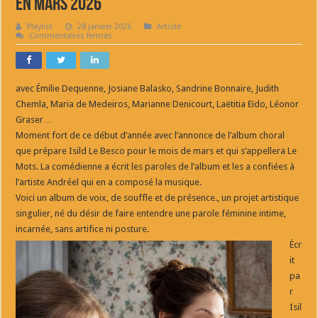
en mars 2026
Playlist
28 janvier 2026
Artiste
sur
Commentaires fermés
Isild
Le
Besco
Nouvel
album
avec Émilie Dequenne, Josiane Balasko, Sandrine Bonnaire, Judith
Les
Mots
Chemla, Maria de Medeiros, Marianne Denicourt, Laëtitia Eïdo, Léonor
Sortie
en
Graser…
mars
Moment fort de ce début d’année avec l’annonce de l’album choral
2026
que prépare Isild Le Besco pour le mois de mars et qui s’appellera Le
Mots. La comédienne a écrit les paroles de l’album et les a confiées à
l’artiste Andréel qui en a composé la musique.
Voici un album de voix, de souffle et de présence., un projet artistique
singulier, né du désir de faire entendre une parole féminine intime,
incarnée, sans artifice ni posture.
Écr
it
pa
r
Isil