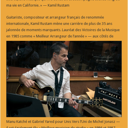
ma vie en Californie. » — Kamil Rustam
Guitariste, compositeur et arrangeur français de renommée
internationale, Kamil Rustam mène une carrière de plus de 35 ans
jalonnée de moments marquants. Lauréat des Victoires de la Musique
en 1985 comme « Meilleur
Arrangeur de l’année » — aux côtés de
Manu Katché et Gabriel Yared pour Unis Vers l’Uni de Michel Jonasz —
il est également élu « Meilleur musicien de studio » en 1986 et 1987.