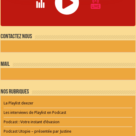
JQUERY
RADIO
Contactez nous
PLAYER
and
WORDPRESS
RADIO
PLUGIN
powered
mail
by
WordPress
Webdesign
Dexheim
and
FULL
Nos Rubriques
SERVICE
ONLINE
AGENTUR
La Playlist deezer
MAINZ
Playlist
Les interviews de Playlist en Podcast
Podcast : Votre instant d’évasion
Lola Young - From Down Here
Podcast Utopie – présentée par Justine