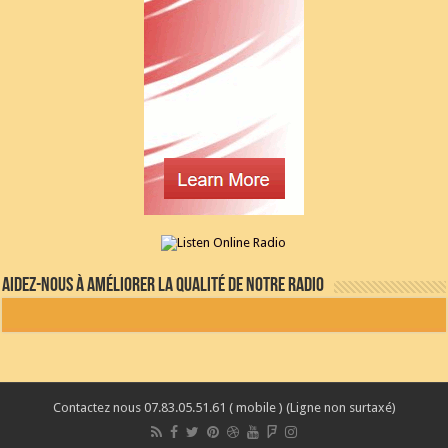
Aidez-nous à améliorer la qualité de notre radio
Contactez nous 07.83.05.51.61 ( mobile ) (Ligne non surtaxé)