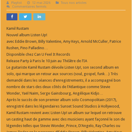
Playlist
12 mai 2026
Tous nos articles
sur
Commentaires fermés
Kamil
Rustam
Nouvel
album
Listen
Kamil Rustam
Up!
Nouvel album Listen Up!
avec Eddie Brown, Billy Valentine, Amy Keys, Arnold McCuller, Patrice
Rushen, Pino Palladino…
Disponible chez Can U Feel It Records
Release Party à Paris le 10 juin au Théâtre de l’IA
Le guitariste Kamil Rustam dévoile Listen Up!, son second album en
solo, qui marque un retour aux sources (soul, gospel, funk…) Très
demandé dans les séances d’enregistrements, il a accompagné bon
nombre de stars des deux côtés de l’Atlantique comme Stevie
Wonder, Yaël Naïm, Serge Gainsbourg, Angélique Kidjo…
Après le succès de son premier album solo Cosmopolitain (2017),
enregistré dans les légendaires Sunset Sound Studios à Hollywood,
Kamil Rustam revient avec Listen Up! un album sur lequel on retrouve
un casting haut de gamme avec des musiciens ayant façonné le son de
légendes telles que Stevie Wonder, Prince, D’Angelo, Ray Charles ou