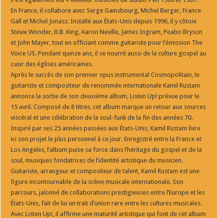
En France, il collabore avec Serge Gainsbourg, Michel Berger, France
Gall et Michel Jonasz. Installé aux États-Unis depuis 1996, il y côtoie
Stevie Wonder, B.B. King, Aaron Neville, James Ingram, Peabo Bryson
et John Mayer, tout en officiant comme guitariste pour l’émission The
Voice US. Pendant quinze ans, il se nourrit aussi de la culture gospel au
cœur des églises américaines.
Après le succès de son premier opus instrumental Cosmopolitain, le
guitariste et compositeur de renommée internationale Kamil Rustam
annonce la sortie de son deuxième album, Listen Up! prévue pour le
15 avril. Composé de 8 titres, cet album marque un retour aux sources
viscéral et une célébration de la soul-funk de la fin des années 70.
Inspiré par ses 25 années passées aux États-Unis, Kamil Rustam livre
ici son projet le plus personnel à ce jour. Enregistré entre la France et
Los Angeles, l’album puise sa force dans l’héritage du gospel et de la
soul, musiques fondatrices de l’identité artistique du musicien.
Guitariste, arrangeur et compositeur de talent, Kamil Rustam est une
figure incontournable de la scène musicale internationale. Son
parcours, jalonné de collaborations prestigieuses entre l’Europe et les
États-Unis, fait de lui un trait d’union rare entre les cultures musicales.
Avec Listen Up!, il affirme une maturité artistique qui font de cet album