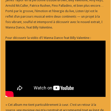
James Taylor en la personne d’Eddie Brown, Billy Valentine, Amy Keys,
Arnold McCuller, Patrice Rushen, Pino Palladino, et bien plus encore…
Porté par le groove, l’émotion et l’énergie du live, Listen Up! est le
reflet d’un parcours musical entre deux continents — un projet à la
fois vibrant, soulful et intemporel à découvrir avec le nouvel extrait, I
Wanna Dance, feat Billy Valentine.
Pour découvrir la vidéo d’I Wanna Dance feat Billy Valentine :
« Cet album me tient particulièrement à cœur. C’est un retour à la
source, une musique qui m’a construit et accompagné tout au long de