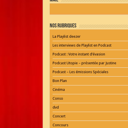
mail
by
WordPress
Webdesign
Dexheim
and
FULL
Nos Rubriques
SERVICE
ONLINE
AGENTUR
La Playlist deezer
MAINZ
Playlist
Les interviews de Playlist en Podcast
Podcast : Votre instant d’évasion
Podcast Utopie – présentée par Justine
Podcast – Les émissions Spéciales
Bon Plan
Cinéma
Conso
dvd
Concert
Concours