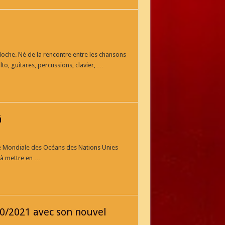
loche. Né de la rencontre entre les chansons
lto, guitares, percussions, clavier, …
á
ée Mondiale des Océans des Nations Unies
t à mettre en …
10/2021 avec son nouvel