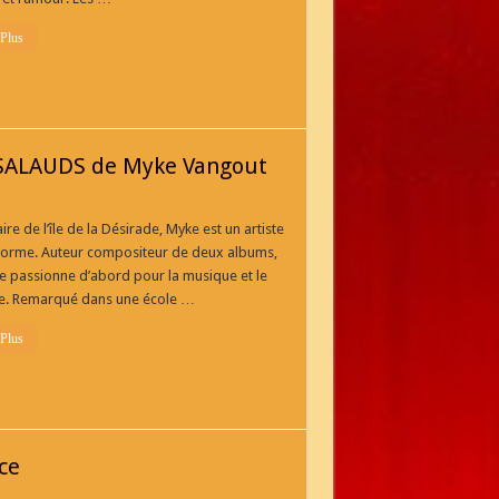
 Plus
SALAUDS de Myke Vangout
ire de l’île de la Désirade, Myke est un artiste
forme. Auteur compositeur de deux albums,
e passionne d’abord pour la musique et le
e. Remarqué dans une école …
 Plus
ce