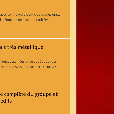
avec son nouvel album Kreolia chez Cristal
ail détonnant de musique caribéenne, …
ais très métallique
alliques assumées, enveloppées par des
bres de KEIDOLA (Bertrand et PY), BLACK …
ie complète du groupe et
́dits