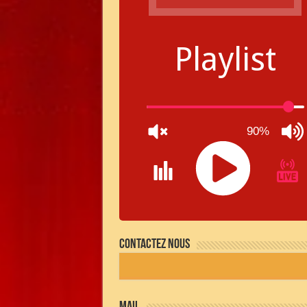
Playlist
90%
JQUERY
RADIO
Contactez nous
PLAYER
and
WORDPRESS
RADIO
PLUGIN
powered