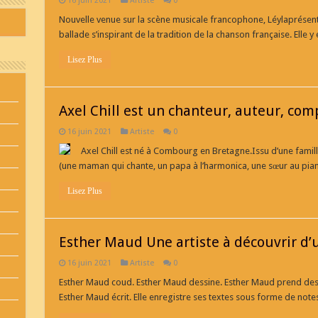
16 juin 2021
Artiste
0
Nouvelle venue sur la scène musicale francophone, Léylaprésen
ballade s’inspirant de la tradition de la chanson française. Elle 
Lisez Plus
Axel Chill est un chanteur, auteur, com
16 juin 2021
Artiste
0
Axel Chill est né à Combourg en Bretagne.Issu d’une fami
(une maman qui chante, un papa à l’harmonica, une sœur au piano
Lisez Plus
Esther Maud Une artiste à découvrir d’
16 juin 2021
Artiste
0
Esther Maud coud. Esther Maud dessine. Esther Maud prend des ph
Esther Maud écrit. Elle enregistre ses textes sous forme de note