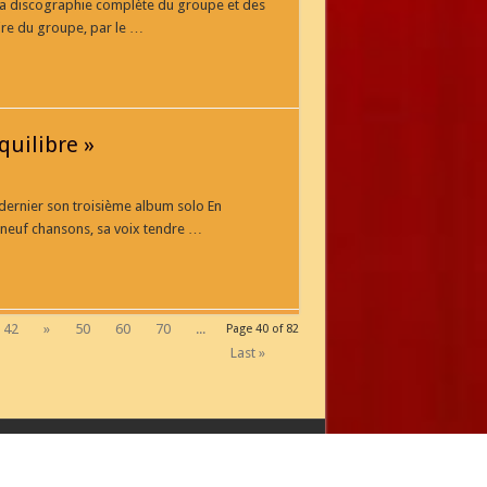
t la discographie complète du groupe et des
oire du groupe, par le …
quilibre »
dernier son troisième album solo En
n neuf chansons, sa voix tendre …
42
»
50
60
70
...
Page 40 of 82
Last »
ous 07.83.05.51.61 ( mobile ) (Ligne non surtaxé)