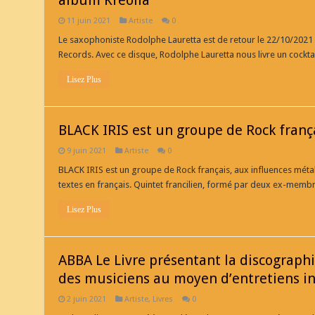
album Kreolia
11 juin 2021
Artiste
0
Le saxophoniste Rodolphe Lauretta est de retour le 22/10/2021 
Records. Avec ce disque, Rodolphe Lauretta nous livre un cockt
Lisez Plus
BLACK IRIS est un groupe de Rock franç
9 juin 2021
Artiste
0
BLACK IRIS est un groupe de Rock français, aux influences mét
textes en français. Quintet francilien, formé par deux ex-mem
Lisez Plus
ABBA Le Livre présentant la discograph
des musiciens au moyen d’entretiens ine
2 juin 2021
Artiste
,
Livres
0