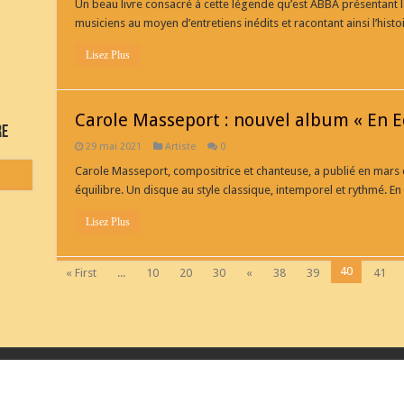
Un beau livre consacré à cette légende qu’est ABBA présentan
musiciens au moyen d’entretiens inédits et racontant ainsi l’hist
Lisez Plus
Carole Masseport : nouvel album « En E
re
29 mai 2021
Artiste
0
Carole Masseport, compositrice et chanteuse, a publié en mars 
équilibre. Un disque au style classique, intemporel et rythmé. E
Lisez Plus
40
« First
...
10
20
30
«
38
39
41
its réservés
Contactez n