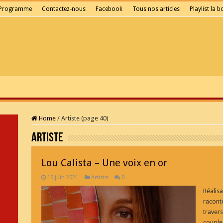
Programme
Contactez-nous
Facebook
Tous nos articles
Playlist la 
Home
/
Artiste (page 40)
Artiste
Lou Calista – Une voix en or
16 juin 2021
Artiste
0
Réalisa
raconte
travers
couple