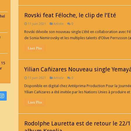
Rovski feat Féloche, le clip de l’Eté
hel
11 juin 2021
Artiste
0
Rovski dévoile son nouveau single L’été en collaboration avec Fé
e
de Sonia Nemirovsky et les multiples talents d’Olive Perrusson (a
Lisez Plus
 15
Yilian Cañizares Nouveau single Yemay
ur
11 juin 2021
Artiste
0
Disponible en digital chez Antéprima Production Pour la Journ
Yilian Cañizares a été invitée par les Nations Unies à produire e
Lisez Plus
Rodolphe Lauretta est de retour le 22/