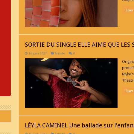
Lisez
SORTIE DU SINGLE ELLE AIME QUE LES 
16 juin 2021
Artiste
0
Origina
proteï
Myke s
Théatr
Lisez
LÉYLA CAMINEL Une ballade sur l’enfan