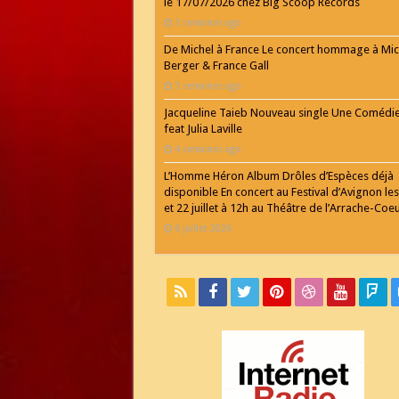
le 17/07/2026 chez Big Scoop Records
3 semaines ago
De Michel à France Le concert hommage à Mic
Berger & France Gall
3 semaines ago
Jacqueline Taieb Nouveau single Une Comédi
feat Julia Laville
4 semaines ago
L’Homme Héron Album Drôles d’Espèces déjà
disponible En concert au Festival d’Avignon les
et 22 juillet à 12h au Théâtre de l’Arrache-Coe
6 juillet 2026