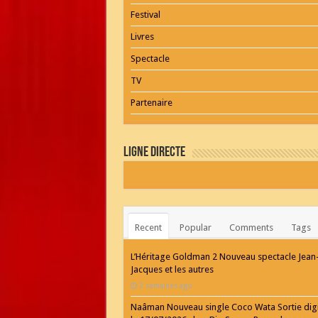
Festival
Livres
Spectacle
TV
Partenaire
Ligne Directe
Recent
Popular
Comments
Tags
L’Héritage Goldman 2 Nouveau spectacle Jean
Jacques et les autres
2 semaines ago
Naâman Nouveau single Coco Wata Sortie digi