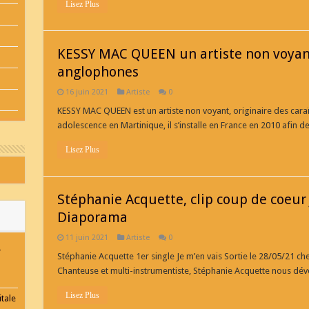
Lisez Plus
KESSY MAC QUEEN un artiste non voyant,
anglophones
16 juin 2021
Artiste
0
KESSY MAC QUEEN est un artiste non voyant, originaire des car
adolescence en Martinique, il s’installe en France en 2010 afin 
Lisez Plus
Stéphanie Acquette, clip coup de coeur
Diaporama
11 juin 2021
Artiste
0
-
Stéphanie Acquette 1er single Je m’en vais Sortie le 28/05/21 ch
Chanteuse et multi-instrumentiste, Stéphanie Acquette nous dévo
Lisez Plus
tale