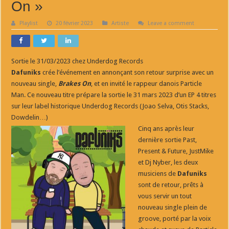
On »
Playlist
20 février 2023
Artiste
Leave a comment
Sortie le 31/03/2023 chez Underdog Records
Dafuniks
crée l’événement en annonçant son retour surprise avec un
nouveau single,
Brakes On
, et en invité le rappeur danois Particle
Man. Ce nouveau titre prépare la sortie le 31 mars 2023 d’un EP 4 titres
sur leur label historique Underdog Records (Joao Selva, Otis Stacks,
Dowdelin…)
Cinq ans après leur
dernière sortie Past,
Present & Future, JustMike
et Dj Nyber, les deux
musiciens de
Dafuniks
sont de retour, prêts à
vous servir un tout
nouveau single plein de
groove, porté par la voix