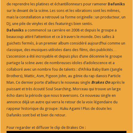
de reprendre les platines et échantillonneurs pour ramener
Dafuniks
sur le devant de la scène. Les sons et les vibrations sont les mêmes,
mais la constellation a retrouvé sa forme originelle : un producteur, un
DJ, une pile de vinyles et des featurings bien sentis.
Dafuniks
a commencé sa carrière en 2008 et depuis le groupe a
beaucoup attiré l’attention et ce à travers le monde. Des salles à
guichets fermés, à un premier album considéré aujourd’hui comme un
classique, des musiques utilisées dans des films, des publicités…
L’ascension a été incroyable et depuis plus d’une décennie le groupe
partage la scène avec de nombreuses idoles d’adolescence et a
collaboré avec un nombre fou de talents : d’Afrika Baby Bam (Jungle
Brothers), Mattic, Asm, Pigeon John, au génie du rap danois Particle
Man. Ce dernier porte d’ailleurs le nouveau single
Brakes On
après le
puissant et très écouté Soul Searching. Morceau qui trouve un large
écho dans la période que nous traversons. Ce nouveau single en
annonce déjà un autre qui verra le retour de la voix légendaire du
rappeur historique du groupe : Kuku Agami ! Plus de doute les
Dafuniks sont bel et bien de retour.
Pour regarder et diffuser le clip de Brakes On :