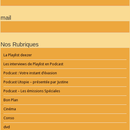
WORDPRESS
RADIO
PLUGIN
powered
mail
by
WordPress
Webdesign
Dexheim
and
FULL
Nos Rubriques
SERVICE
ONLINE
AGENTUR
La Playlist deezer
MAINZ
Playlist
Les interviews de Playlist en Podcast
Podcast : Votre instant d’évasion
Podcast Utopie – présentée par Justine
Podcast – Les émissions Spéciales
Bon Plan
Cinéma
Conso
dvd