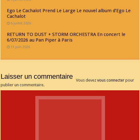
Ego Le Cachalot Prend Le Large Le nouvel album d’Ego Le
Cachalot
6 juillet 2026
RETURN TO DUST + STORM ORCHESTRA En concert le
6/07/2026 au Pan Piper à Paris
13 juin 2026
Laisser un commentaire
Vous devez
vous connecter
pour
publier un commentaire.