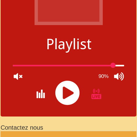
Playlist
90%
JQUERY
RADIO
Contactez nous
PLAYER
and