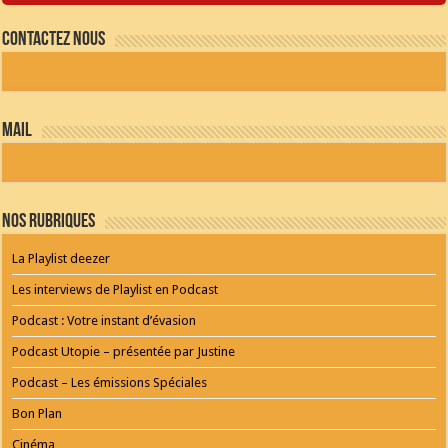
JQUERY
RADIO
Contactez nous
PLAYER
and
WORDPRESS
RADIO
PLUGIN
powered
mail
by
WordPress
Webdesign
Dexheim
and
FULL
Nos Rubriques
SERVICE
ONLINE
AGENTUR
La Playlist deezer
MAINZ
Playlist
Les interviews de Playlist en Podcast
Podcast : Votre instant d’évasion
Podcast Utopie – présentée par Justine
Podcast – Les émissions Spéciales
Bon Plan
Cinéma