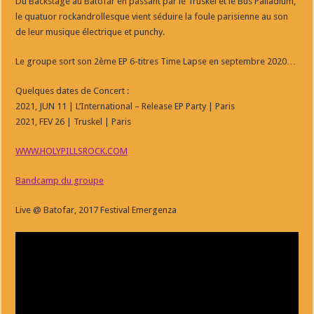
Du Backstage au Batofar en passant par le Truskel et le Bus Palladium,
le quatuor rockandrollesque vient séduire la foule parisienne au son
de leur musique électrique et punchy.
Le groupe sort son 2ème EP 6-titres Time Lapse en septembre 2020…
Quelques dates de Concert :
2021, JUN 11 | L’International – Release EP Party | Paris
2021, FEV 26 | Truskel | Paris
WWW.HOLYPILLSROCK.COM
Bandcamp du groupe
Live @ Batofar, 2017 Festival Emergenza