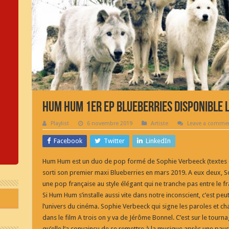
Hum Hum 1er Ep Blueberries Disponible 
Playlist
6 novembre 2019
Artiste
Leave a comme
Facebook
Twitter
LinkedIn
Hum Hum est un duo de pop formé de Sophie Verbeeck (textes e
sorti son premier maxi Blueberries en mars 2019. A eux deux, 
une pop française au style élégant qui ne tranche pas entre le fra
Si Hum Hum s’installe aussi vite dans notre inconscient, c’est pe
l’univers du cinéma. Sophie Verbeeck qui signe les paroles et ch
dans le film A trois on y va de Jérôme Bonnel. C’est sur le tourn
qu’elle l’a convaincu de se remettre à la musique après une pau