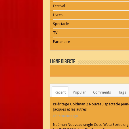
Festival
Livres
Spectacle
TV
Partenaire
Ligne Directe
Recent
Popular
Comments
Tags
L’Héritage Goldman 2 Nouveau spectacle Jean
Jacques et les autres
2 semaines ago
Naâman Nouveau single Coco Wata Sortie digi