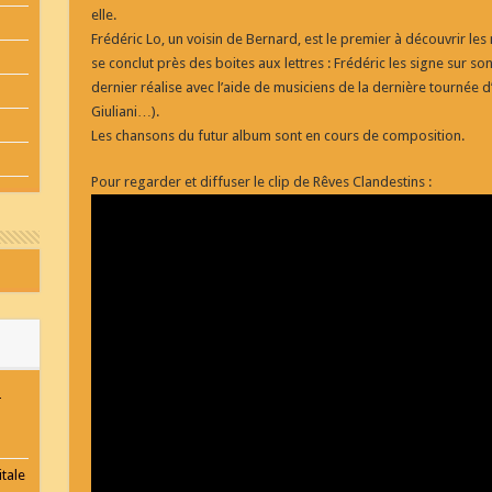
elle.
Frédéric Lo, un voisin de Bernard, est le premier à découvrir les
se conclut près des boites aux lettres : Frédéric les signe sur s
dernier réalise avec l’aide de musiciens de la dernière tournée
Giuliani…).
Les chansons du futur album sont en cours de composition.
Pour regarder et diffuser le clip de Rêves Clandestins :
-
tale