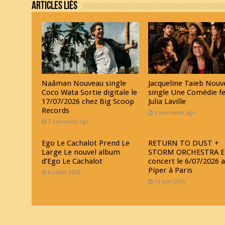
Articles Liés
Naâman Nouveau single
Jacqueline Taieb Nouv
Coco Wata Sortie digitale le
single Une Comédie f
17/07/2026 chez Big Scoop
Julia Laville
Records
4 semaines ago
3 semaines ago
Ego Le Cachalot Prend Le
RETURN TO DUST +
Large Le nouvel album
STORM ORCHESTRA E
d’Ego Le Cachalot
concert le 6/07/2026 
Piper à Paris
6 juillet 2026
13 juin 2026