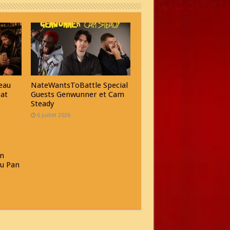
eau
NateWantsToBattle Special
eat
Guests Genwunner et Cam
Steady
6 juillet 2026
n
au Pan