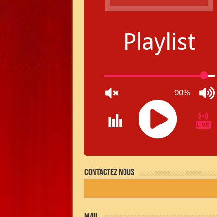
Playlist
90%
JQUERY
RADIO
Contactez nous
PLAYER
and
WORDPRESS
RADIO
PLUGIN
powered