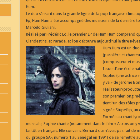
Hum.
Le duo s’inscrit dans la grande ligne de la pop française climat
Ep, Hum Hum a été accompagné des musiciens de la dernière tou
Marcelo Giuliani.
Réalisé par Frédéric Lo, le premier EP de Hum Hum comprend quat
Clandestins, et Parade, et l’on découvre aujourd’hui le titre Rêves
Hum Hum est un duo
(parolière et chante
(compositeur et musi
Issue d’une école nat
Sophie (une actrice 
y va » de Jérôme Bon
réalisateur/producte
son premier long mét
tient l’un des rôles 
signée Stupeflip, un
Formée au chant lyriq
musicale, Sophie chante (notamment dans le film « A trois on y va 
tantôt en français. Elle convainc Bernard qui n’avait pas fait de 
du groupe SAF, numéro 1 au Sénégal en 1991) de se remettre 