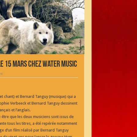
le 15 mars chez Water Music
nt
t chant) et Bernard Tanguy (musique) qui a
Sophie Verbeeck et Bernard Tanguy dessinent
nçais et l’anglais.
ut-être que les deux musiciens sont issus de
ante tous les titres, a été repérée notamment
age d’un film réalisé par Bernard Tanguy
se de vingt ans pour lancer le groupe Hum