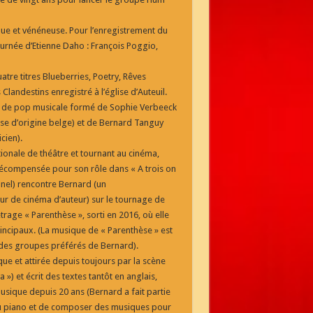
ique et vénéneuse. Pour l’enregistrement du
rnée d’Etienne Daho : François Poggio,
re titres Blueberries, Poetry, Rêves
 Clandestins enregistré à l’église d’Aute
uil.
 de pop musicale formé de Sophie Verbeeck
use d’origine belge) et de Bernard Tanguy
cien).
ionale de théâtre et tournant au cinéma,
récompensée pour son rôle dans « A trois on
nel) rencontre Bernard (un
ur de cinéma d’auteur) sur le tournage de
rage « Parenthèse », sorti en 2016, où elle
principaux. (La musique de « Parenthèse » est
 des groupes préférés de Bernard).
ue et attirée depuis toujours par la scène
») et écrit des textes tantôt en anglais,
musique depuis 20 ans (Bernard a fait partie
au piano et de composer des musiques pour