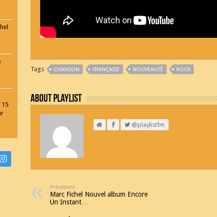
hel
e
Tags
CHANSON
FRANÇAISE
NOUVEAUTÉ
ROCK
About Playlist
 15
ur
@playlistfm
Précédent
Marc Fichel Nouvel album Encore
Un Instant…