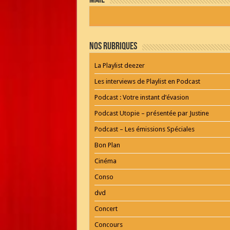
mail
by
WordPress
Webdesign
Dexheim
and
FULL
Nos Rubriques
SERVICE
ONLINE
AGENTUR
La Playlist deezer
MAINZ
Playlist
Les interviews de Playlist en Podcast
Podcast : Votre instant d’évasion
Podcast Utopie – présentée par Justine
Podcast – Les émissions Spéciales
Bon Plan
Cinéma
Conso
dvd
Concert
Concours