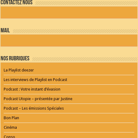
Contactez nous
PLAYER
and
WORDPRESS
RADIO
PLUGIN
powered
mail
by
WordPress
Webdesign
Dexheim
and
FULL
Nos Rubriques
SERVICE
ONLINE
AGENTUR
La Playlist deezer
MAINZ
Playlist
Les interviews de Playlist en Podcast
Podcast : Votre instant d’évasion
Podcast Utopie – présentée par Justine
Podcast – Les émissions Spéciales
Bon Plan
Cinéma
Conso