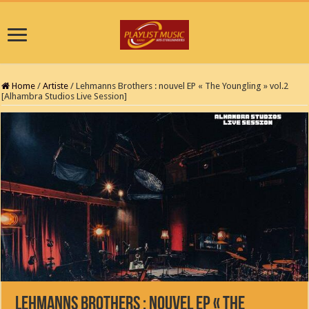
Home
/
Artiste
/
Lehmanns Brothers : nouvel EP « The Youngling » vol.2
[Alhambra Studios Live Session]
Lehmanns Brothers : nouvel EP « The