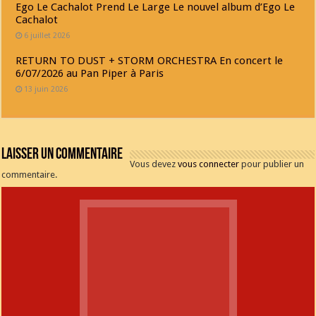
Ego Le Cachalot Prend Le Large Le nouvel album d’Ego Le
Cachalot
6 juillet 2026
RETURN TO DUST + STORM ORCHESTRA En concert le
6/07/2026 au Pan Piper à Paris
13 juin 2026
Laisser un commentaire
Vous devez
vous connecter
pour publier un
commentaire.