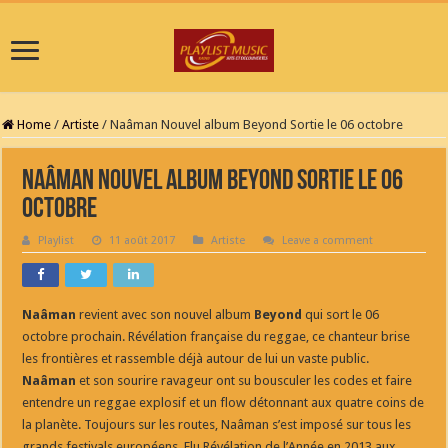
Home
/
Artiste
/
Naâman Nouvel album Beyond Sortie le 06 octobre
Naâman Nouvel album Beyond Sortie le 06
octobre
Playlist
11 août 2017
Artiste
Leave a comment
Naâman
revient avec son nouvel album
Beyond
qui sort le 06
octobre prochain. Révélation française du reggae, ce chanteur brise
les frontières et rassemble déjà autour de lui un vaste public.
Naâman
et son sourire ravageur ont su bousculer les codes et faire
entendre un reggae explosif et un flow détonnant aux quatre coins de
la planète. Toujours sur les routes, Naâman s’est imposé sur tous les
grands festivals européens. Elu Révélation de l’Année en 2013 aux