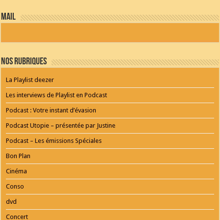
PLUGIN
powered
mail
by
WordPress
Webdesign
Dexheim
and
FULL
Nos Rubriques
SERVICE
ONLINE
AGENTUR
La Playlist deezer
MAINZ
Playlist
Les interviews de Playlist en Podcast
Podcast : Votre instant d’évasion
Podcast Utopie – présentée par Justine
Podcast – Les émissions Spéciales
Bon Plan
Cinéma
Conso
dvd
Concert