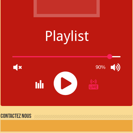
Playlist
90%
JQUERY
RADIO
Contactez nous
PLAYER
and
WORDPRESS
RADIO