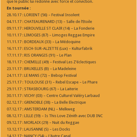
que le public lui redonne avec force et conviction.
En tournée :
28.10.17 : LORIENT (56) – Festival Insolent
04.11.17 : CHATEAURENARD (13) – Salle de l’Etoile
09.11.17 : HEROUVILLE ST CLAIR (14) – La Fonderie
10.11.17 : LIMOGES (87) – Limoges Reggae Empire
11.11.17 : BORDEAUX (33) – La Médoquine
16.11.17 : ESCH-SUR-ALZETTE (Lux) – Kulturfabrik
17.11.17 : RIS ORANGIS (91) – Le Plan
18.11.17 : CHEMILLE (49) – Festival Les Z’éclectiques
23.11.17 : BRUXELLES (B) – La Madeleine
24.11.17 : LE MANS (72) – Bebop Festival
25.11.17 : TOULOUSE (31) – Rebel Escape – Le Phare
29.11.17 : STRASBOURG (67) – La Laiterie
30.11.17 : VICHY (03) – Centre Culturel Valéry Larbaud
02.12.17 : GRENOBLE (38) – La Belle Electrique
07.12.17 : AMSTERDAM (NL) – Melkweg
08.12.17 : LILLE (59) – Is This Love Zénith avec DUB INC
09.12.17 : MORLAIX (29) – Nuit du Reggae
13.12.17 : LAUSANNE (S) – Les Docks
14.12.17 : NANCY (54) – L’Autre Canal