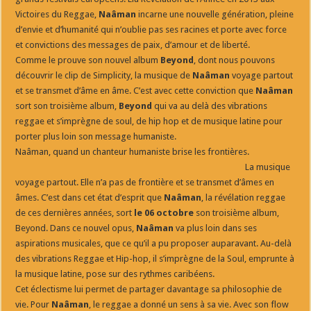
Victoires du Reggae,
Naâman
incarne une nouvelle génération, pleine
d’envie et d’humanité qui n’oublie pas ses racines et porte avec force
et convictions des messages de paix, d’amour et de liberté.
Comme le prouve son nouvel album
Beyond
, dont nous pouvons
découvrir le clip de Simplicity, la musique de
Naâman
voyage partout
et se transmet d’âme en âme. C’est avec cette conviction que
Naâman
sort son troisième album,
Beyond
qui va au delà des vibrations
reggae et s’imprègne de soul, de hip hop et de musique latine pour
porter plus loin son message humaniste.
Naâman, quand un chanteur humaniste brise les frontières.
La musique
voyage partout. Elle n’a pas de frontière et se transmet d’âmes en
âmes. C’est dans cet état d’esprit que
Naâman
, la révélation reggae
de ces dernières années, sort
le 06 octobre
son troisième album,
Beyond. Dans ce nouvel opus,
Naâman
va plus loin dans ses
aspirations musicales, que ce qu’il a pu proposer auparavant. Au-delà
des vibrations Reggae et Hip-hop, il s’imprègne de la Soul, emprunte à
la musique latine, pose sur des rythmes caribéens.
Cet éclectisme lui permet de partager davantage sa philosophie de
vie. Pour
Naâman
, le reggae a donné un sens à sa vie. Avec son flow