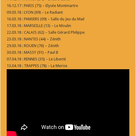
16.12.17 : PARIS (75) – Elysée Montmartre
09.03.18 : LYON (69) – Le Radiant
16.03.18 : PAMIERS (09) – Salle du Jeu du Mail
17.03.18 : MARSEILLE (13) – Le Moulin
22.03.18 : CALAIS (62) – Salle Gérard Philippe
23.03.18 : NANTES (44) – Zénith
29.03.18 : ROUEN (76) – Zénith
30.03.18 : MASSY (91) – Paul B
07.04.18 : RENNES (35) – Le Liberté
13.04.18 : TRAPPES (78) – La Merise