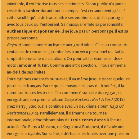
inimitable, il extériorise tous ses sentiments. Si son public n’a jamais
cessé de
skanker
durant tout ce temps, c’est certainement grâce à
cette faculté qu’il a de transmettre ses émotions et de les partager
avec tous ceux qui l’entourent. Sa musique reflète sa personnalité,
authentique
et
spontanée
. Il ne joue pas un personnage, il est sa
propre personne.
Beyond
sonne comme un hymne aux good vibes. C’est au contact de
centaines de rencontres, combinées à un vécu personnel qui fait la
simplicité enivrante de cet album. On pourrait le résumer en deux
mots :
amour
et
futur
. Comme une introspection, il nous emmène
au-delà de ses limites.
Entre rythmes cadencés ou suaves, il va même jusque poser quelques
paroles en français. Parce que la musique n’a pas de frontière, il la
clame sur toutes les terres. Il a commencé sur celle du reggae, en
enregistrant son premier album
Deep Rockers , Back A Yard
(2013),
chez Harry J Studio. Il a continué avec un deuxième album
Rays Of
Resistance
(2015). Parallèlement, il démarre une tournée
internationale, dénombrant plus de
trois cents dates
à l’heure
actuelle. De Paris à Moscou, de Kingston à Budapest, il dévoile une
énergie incroyable. Sur scène, il déchaine les foules avec une passion