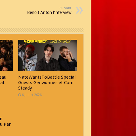
Suivant
Benoît Anton l’interview
eau
NateWantsToBattle Special
eat
Guests Genwunner et Cam
Steady
6 juillet 2026
n
au Pan