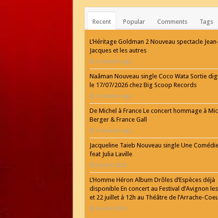
Recent
Popular
Comments
Tags
L’Héritage Goldman 2 Nouveau spectacle Jean
Jacques et les autres
2 semaines ago
Naâman Nouveau single Coco Wata Sortie digi
le 17/07/2026 chez Big Scoop Records
3 semaines ago
De Michel à France Le concert hommage à Mic
Berger & France Gall
3 semaines ago
Jacqueline Taieb Nouveau single Une Comédi
feat Julia Laville
8 juillet 2026
L’Homme Héron Album Drôles d’Espèces déjà
disponible En concert au Festival d’Avignon les
et 22 juillet à 12h au Théâtre de l’Arrache-Coe
6 juillet 2026