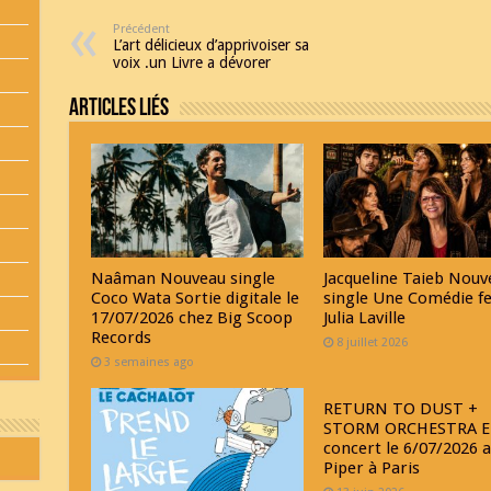
Précédent
L’art délicieux d’apprivoiser sa
voix .un Livre a dévorer
Articles Liés
Naâman Nouveau single
Jacqueline Taieb Nouv
Coco Wata Sortie digitale le
single Une Comédie f
17/07/2026 chez Big Scoop
Julia Laville
Records
8 juillet 2026
3 semaines ago
RETURN TO DUST +
STORM ORCHESTRA E
concert le 6/07/2026 
Piper à Paris