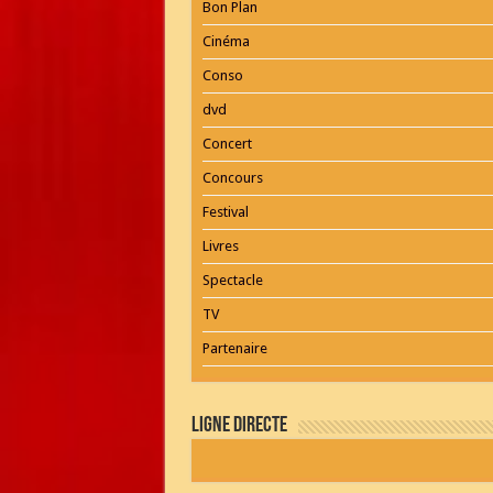
Bon Plan
Cinéma
Conso
dvd
Concert
Concours
Festival
Livres
Spectacle
TV
Partenaire
Ligne Directe