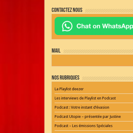
JQUERY
RADIO
Contactez nous
PLAYER
and
WORDPRESS
RADIO
PLUGIN
powered
by
WordPress
Webdesign
mail
Dexheim
and
FULL
SERVICE
ONLINE
AGENTUR
Nos Rubriques
MAINZ
Playlist
La Playlist deezer
Les interviews de Playlist en Podcast
Podcast : Votre instant d’évasion
Podcast Utopie – présentée par Justine
Podcast – Les émissions Spéciales