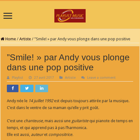
Home
/
Artiste
/
”Smile! » par Andy vous plonge dans une pop positive
”Smile! » par Andy vous plonge
dans une pop positive
Playlist
27 avril 2017
Artiste
Leave a comment
Andy née le
14 juillet 1992
est depuis toujours attirée par la musique.
C’est dans le ventre de sa maman qu’elle y prit goût.
C’est une
chanteuse
, mais aussi une
guitariste
qui pianote de temps en
temps, et qui apprend pas à pas l’harmonica.
Elle est aussi,
auteur
et
compositrice.