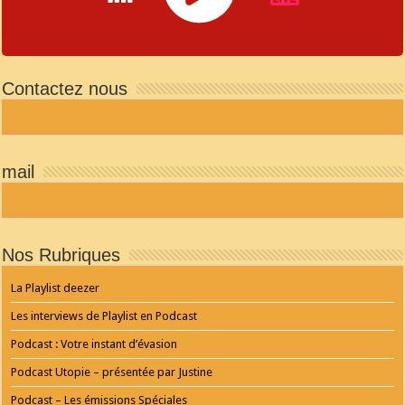
JQUERY
RADIO
Contactez nous
PLAYER
and
WORDPRESS
RADIO
PLUGIN
powered
mail
by
WordPress
Webdesign
Dexheim
and
FULL
Nos Rubriques
SERVICE
ONLINE
AGENTUR
La Playlist deezer
MAINZ
Playlist
Les interviews de Playlist en Podcast
Podcast : Votre instant d’évasion
Podcast Utopie – présentée par Justine
Podcast – Les émissions Spéciales