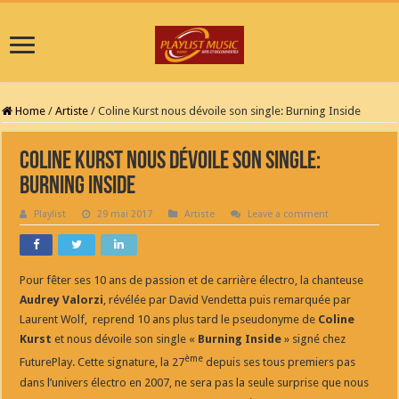
Home
/
Artiste
/
Coline Kurst nous dévoile son single: Burning Inside
Coline Kurst nous dévoile son single:
Burning Inside
Playlist
29 mai 2017
Artiste
Leave a comment
Pour fêter ses 10 ans de passion et de carrière électro, la chanteuse
Audrey Valorzi
, révélée par David Vendetta puis remarquée par
Laurent Wolf, reprend 10 ans plus tard le pseudonyme de
Coline
Kurst
et
nous dévoile son single «
Burning Inside
» signé chez
ème
FuturePlay. Cette signature, la 27
depuis ses tous premiers pas
dans l’univers électro en 2007, ne sera pas la seule surprise que nous