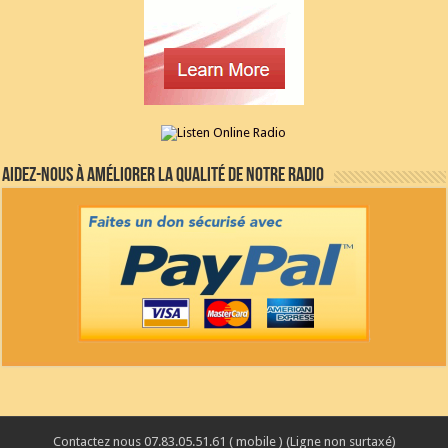
Aidez-nous à améliorer la qualité de notre radio
Contactez nous 07.83.05.51.61 ( mobile ) (Ligne non surtaxé)