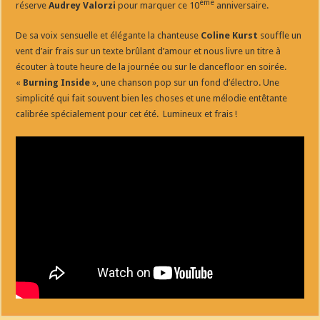
ème
réserve
Audrey Valorzi
pour marquer ce 10
anniversaire.
De sa voix sensuelle et élégante la chanteuse
Coline
Kurst
souffle un
vent d’air frais sur un texte brûlant d’amour et nous livre un titre à
écouter à toute heure de la journée ou sur le dancefloor en soirée.
«
Burning Inside
», une chanson pop sur un fond d’électro. Une
simplicité qui fait souvent bien les choses et une mélodie entêtante
calibrée spécialement pour cet été. Lumineux et frais !