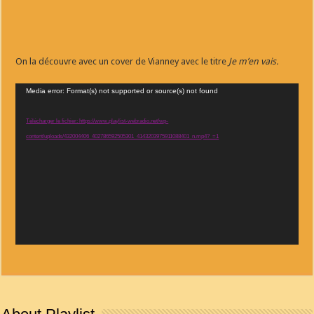
On la découvre avec un cover de Vianney avec le titre
Je m’en vais.
Lecteur
Media error: Format(s) not supported or source(s) not found
vidéo
Télécharger le fichier: https://www.playlist-webradio.net/wp-
content/uploads/432004406_402786592505301_4143203975911088401_n.mp4?_=1