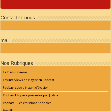
JQUERY
RADIO
Contactez nous
PLAYER
and
WORDPRESS
RADIO
PLUGIN
powered
mail
by
WordPress
Webdesign
Dexheim
and
FULL
Nos Rubriques
SERVICE
ONLINE
AGENTUR
La Playlist deezer
MAINZ
Playlist
Les interviews de Playlist en Podcast
Podcast : Votre instant d’évasion
Podcast Utopie – présentée par Justine
Podcast – Les émissions Spéciales
Bon Plan