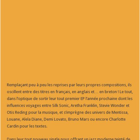
Remplaçant peu à peu les reprises par leurs propres compositions, ils
oscillent entre des titres en français, en anglais et… en breton ! Le tout,
dans l’optique de sortir leur tout premier EP l’année prochaine dont les
influences voyages entre Silk Sonic, Aretha Franklin, Stevie Wonder et
Otis Reding pour la musique, et s’imprègne des univers de Mentissa,
Louane, Alela Diane, Demi Lovato, Bruno Mars ou encore Charlotte
Cardin pour les textes.
Dans leur tout nouveau single nous offrant un jazz moderne teinté de