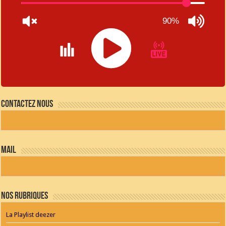
90%
JQUERY
RADIO
Contactez nous
PLAYER
and
WORDPRESS
RADIO
PLUGIN
powered
mail
by
WordPress
Webdesign
Dexheim
and
FULL
Nos Rubriques
SERVICE
ONLINE
AGENTUR
La Playlist deezer
MAINZ