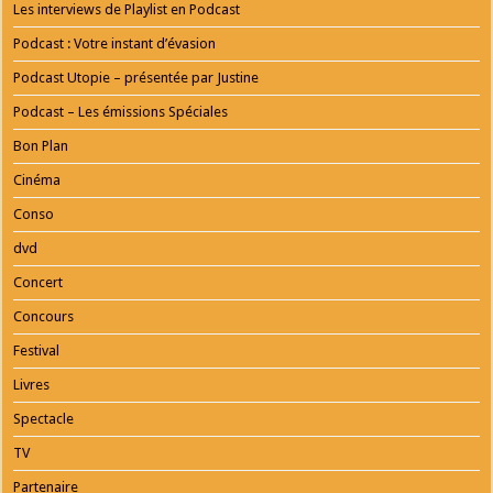
Playlist
Les interviews de Playlist en Podcast
Podcast : Votre instant d’évasion
The Rolling Stones - Mr Charm
Podcast Utopie – présentée par Justine
Podcast – Les émissions Spéciales
Bon Plan
Cinéma
Conso
dvd
Concert
Concours
Festival
Livres
Spectacle
TV
Partenaire