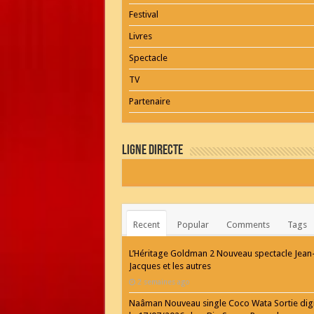
Festival
Livres
Spectacle
TV
Partenaire
Ligne Directe
Recent
Popular
Comments
Tags
L’Héritage Goldman 2 Nouveau spectacle Jean
Jacques et les autres
2 semaines ago
Naâman Nouveau single Coco Wata Sortie digi