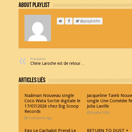
About Playlist
@playlistfm
Précédent
Chine Laroche est de retour…
Articles Liés
Naâman Nouveau single
Jacqueline Taieb Nouv
Coco Wata Sortie digitale le
single Une Comédie f
17/07/2026 chez Big Scoop
Julia Laville
Records
8 juillet 2026
3 semaines ago
Ego Le Cachalot Prend Le
RETURN TO DUST +