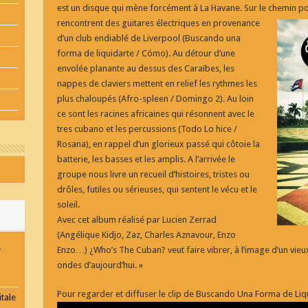
est un disque qui mène forcément à La Havane. Sur le chemin p
rencontrent des guitares électriques en provenance
d’un club endiablé de Liverpool (Buscando una
forma de liquidarte / Cómo). Au détour d’une
envolée planante au dessus des Caraïbes, les
nappes de claviers mettent en relief les rythmes les
plus chaloupés (Afro-spleen / Domingo 2). Au loin
ce sont les racines africaines qui résonnent avec le
tres cubano et les percussions (Todo Lo hice /
Rosana), en rappel d’un glorieux passé qui côtoie la
batterie, les basses et les amplis. A l’arrivée le
groupe nous livre un recueil d’histoires, tristes ou
drôles, futiles ou sérieuses, qui sentent le vécu et le
soleil.
Avec cet album réalisé par Lucien Zerrad
(Angélique Kidjo, Zaz, Charles Aznavour, Enzo
-
Enzo…) ¿Who’s The Cuban? veut faire vibrer, à l’image d’un vieux
ondes d’aujourd’hui. »
Pour regarder et diffuser le clip de Buscando Una Forma de Liqu
tale