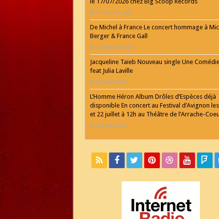
le 17/07/2026 chez Big Scoop Records
3 semaines ago
De Michel à France Le concert hommage à Mic
Berger & France Gall
3 semaines ago
Jacqueline Taieb Nouveau single Une Comédi
feat Julia Laville
8 juillet 2026
L’Homme Héron Album Drôles d’Espèces déjà
disponible En concert au Festival d’Avignon les
et 22 juillet à 12h au Théâtre de l’Arrache-Coe
6 juillet 2026