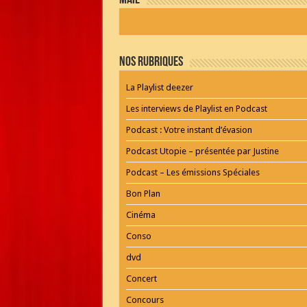
mail
by
WordPress
Webdesign
Dexheim
and
FULL
Nos Rubriques
SERVICE
ONLINE
AGENTUR
La Playlist deezer
MAINZ
Playlist
Les interviews de Playlist en Podcast
Podcast : Votre instant d’évasion
Podcast Utopie – présentée par Justine
Podcast – Les émissions Spéciales
Bon Plan
Cinéma
Conso
dvd
Concert
Concours