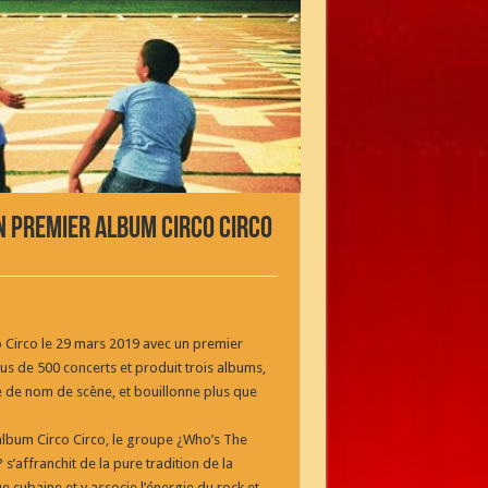
n premier album Circo Circo
 Circo le 29 mars 2019 avec un premier
s de 500 concerts et produit trois albums,
de nom de scène, et bouillonne plus que
’album Circo Circo, le groupe ¿Who’s The
s’affranchit de la pure tradition de la
 cubaine et y associe l’énergie du rock et