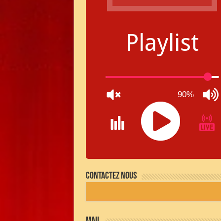
Playlist
90%
JQUERY
RADIO
Contactez nous
PLAYER
and
WORDPRESS
RADIO
PLUGIN
powered