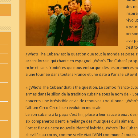
des mu
inspiré
révolut
a pour 
personn
Liverpo
c’est t
¿Who’s The Cuban? est la question que tout le monde se pose. P
accent lorrain qui chante en espagnol. ¿Who’s The Cuban? prop
riche et sans frontières qui nous embarque dès les premières no
à une tournée dans toute la France et une date à Paris le 29 avr
« ¿Who’s The Cuban? that is the question. Le combo franco-cubain 
armes dans le sillon de la tradition cubaine sous le nom de « So
concerts, une irrésistible envie de renouveau bouillonne : ¿Who
l’album Circo Circo leur révolution musicale.
Le son cubano à la papa c’est fini, place à leur sauce à eux : des
six compañeros osent le mélange des musiques qu’ils aiment.
Fort et fier de cette nouvelle identité hybride, ¿Who’s The Cuban
chevillée au corps, comme si elle était l’ADN commune à toutes s