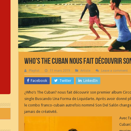
Who’s The Cuban nous fait découvrir so
Playlist
11 mars 2019
Artiste
Leave a comment
Facebook
Twitter
LinkedIn
¿Who’s The Cuban? nous fait découvrir son premier album Circo
single Buscando Una Forma de Liquidarte. Après avoir donné plu
le combo franco-cubain autrefois nommé Son Del Salón change 
jamais de créativité.
Avec l
Cuban? 
musique