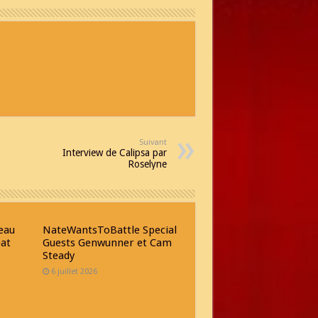
Suivant
Interview de Calipsa par
Roselyne
eau
NateWantsToBattle Special
eat
Guests Genwunner et Cam
Steady
6 juillet 2026