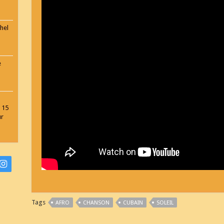
hel
e
 15
ur
Tags
AFRO
CHANSON
CUBAIN
SOLEIL