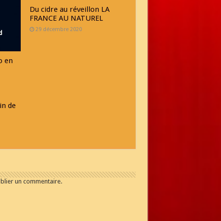
Du cidre au réveillon LA
FRANCE AU NATUREL
29 décembre 2020
o en
in de
blier un commentaire.