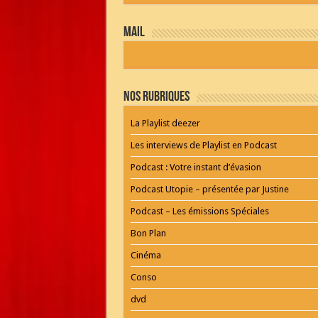
by
WordPress
Webdesign
mail
Dexheim
and
FULL
SERVICE
ONLINE
AGENTUR
Nos Rubriques
MAINZ
Playlist
La Playlist deezer
Les interviews de Playlist en Podcast
Podcast : Votre instant d’évasion
Podcast Utopie – présentée par Justine
Podcast – Les émissions Spéciales
Bon Plan
Cinéma
Conso
dvd