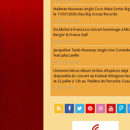
2 semaines ago
Naâman Nouveau single Coco Wata Sortie digi
le 17/07/2026 chez Big Scoop Records
2 semaines ago
De Michel à France Le concert hommage à Mic
Berger & France Gall
3 semaines ago
Jacqueline Taieb Nouveau single Une Comédi
feat Julia Laville
4 semaines ago
L’Homme Héron Album Drôles d’Espèces déjà
disponible En concert au Festival d’Avignon les
et 22 juillet à 12h au Théâtre de l’Arrache-Coe
6 juillet 2026