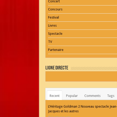
Concert
Concours
Festival
Livres
Spectacle
TV
Partenaire
Ligne Directe
Recent
Popular
Comments
Tags
L’Héritage Goldman 2 Nouveau spectacle Jean
Jacques et les autres