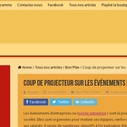
gramme
Contactez-nous
Facebook
Tous nos articles
Playlist la bouti
Home
/
Tous nos articles
/
Bon Plan
/
Coup de projecteur sur les
Coup de projecteur sur les événements 
Playlist
23 avril 2022
Bon Plan
,
Conso
Leave a c
Facebook
Twitter
LinkedIn
Les événements d’entreprises ou (
soirée entreprise
) sont là pou
société. Elles sont organisées pour motiver ses équipes, renfor
ses salariés. Il existe de nombreux objectifs à l’organisation d’