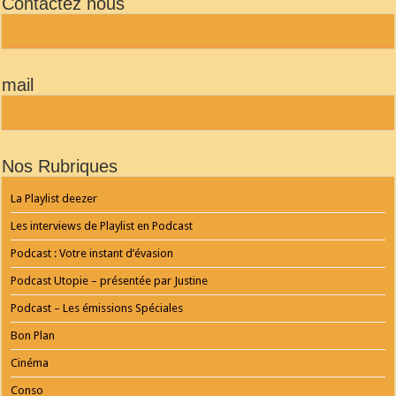
Contactez nous
PLAYER
and
WORDPRESS
RADIO
PLUGIN
powered
mail
by
WordPress
Webdesign
Dexheim
and
FULL
Nos Rubriques
SERVICE
ONLINE
AGENTUR
La Playlist deezer
MAINZ
Playlist
Les interviews de Playlist en Podcast
Podcast : Votre instant d’évasion
Podcast Utopie – présentée par Justine
Podcast – Les émissions Spéciales
Bon Plan
Cinéma
Conso