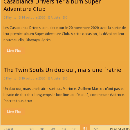
Casablanca Drivers 1er album Super
Adventure Club
Playlist
14 octobre 2020
Artiste
0
Les Casablanca Drivers sont de retour le 20 novembre 2020 avec la sortie de
leur premier album Super Adventure Club. A cette occasion, ils dévoilent leur
nouveau clip, Obayaya. Après …
Lisez Plus
The Twin Souls Un duo oui, mais une fratrie
Playlist
10 octobre 2020
Artiste
0
Un duo oui, mais une fratrie surtout. Martin et Guilhem Marcos n’ont pas eu
besoin de chercher longtemps le bon line up, c’était là, comme une évidence.
Inscrits tous deux …
Lisez Plus
51
« First
...
20
30
40
49
50
52
Page 51 of 85