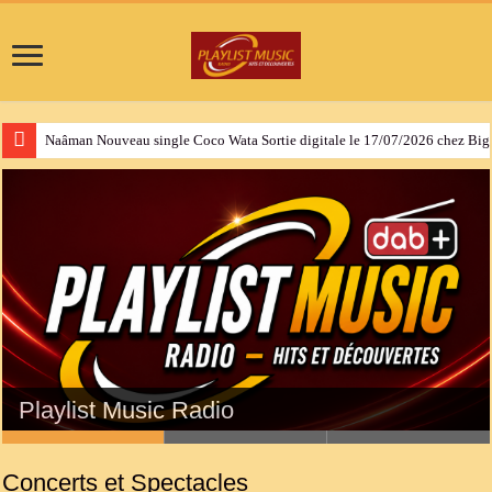
Naâman Nouveau single Coco Wata Sortie digitale le 17/07/2026 chez Bi
Concerts et Spectacles