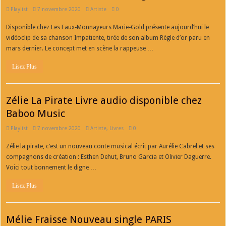
Playlist
7 novembre 2020
Artiste
0
Disponible chez Les Faux-Monnayeurs Marie-Gold présente aujourd’hui le
vidéoclip de sa chanson Impatiente, tirée de son album Règle d’or paru en
mars dernier. Le concept met en scène la rappeuse …
Lisez Plus
Zélie La Pirate Livre audio disponible chez
Baboo Music
Playlist
7 novembre 2020
Artiste
,
Livres
0
Zélie la pirate, c’est un nouveau conte musical écrit par Aurélie Cabrel et ses
compagnons de création : Esthen Dehut, Bruno Garcia et Olivier Daguerre.
Voici tout bonnement le digne …
Lisez Plus
Mélie Fraisse Nouveau single PARIS