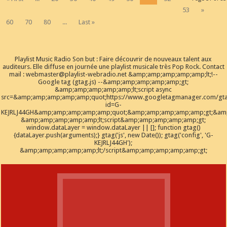
53
»
60
70
80
...
Last »
Playlist Music Radio Son but : Faire découvrir de nouveaux talent aux
auditeurs. Elle diffuse en journée une playlist musicale très Pop Rock. Contact
mail : webmaster@playlist-webradio.net &amp;amp;amp;amp;amp;lt;!--
Google tag (gtag.js) --&amp;amp;amp;amp;amp;gt;
&amp;amp;amp;amp;amp;lt;script async
src=&amp;amp;amp;amp;amp;quot;https://www.googletagmanager.com/gta
id=G-
KEJRLJ44GH&amp;amp;amp;amp;amp;quot;&amp;amp;amp;amp;amp;gt;&amp;
&amp;amp;amp;amp;amp;lt;script&amp;amp;amp;amp;amp;gt;
window.dataLayer = window.dataLayer || []; function gtag()
{dataLayer.push(arguments);} gtag('js', new Date()); gtag('config', 'G-
KEJRLJ44GH');
&amp;amp;amp;amp;amp;lt;/script&amp;amp;amp;amp;amp;gt;