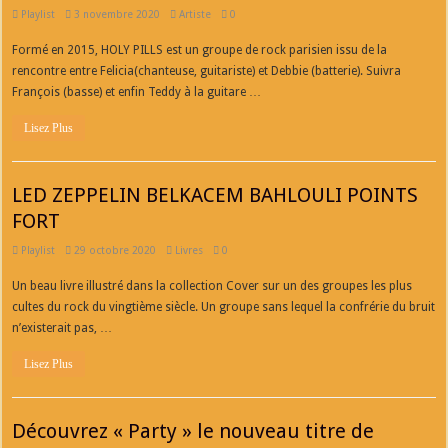
Playlist
3 novembre 2020
Artiste
0
Formé en 2015, HOLY PILLS est un groupe de rock parisien issu de la
rencontre entre Felicia(chanteuse, guitariste) et Debbie (batterie). Suivra
François (basse) et enfin Teddy à la guitare …
Lisez Plus
LED ZEPPELIN BELKACEM BAHLOULI POINTS
FORT
Playlist
29 octobre 2020
Livres
0
Un beau livre illustré dans la collection Cover sur un des groupes les plus
cultes du rock du vingtième siècle. Un groupe sans lequel la confrérie du bruit
n’existerait pas, …
Lisez Plus
Découvrez « Party » le nouveau titre de