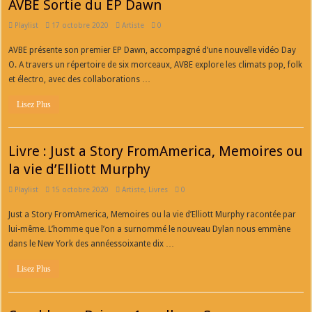
AVBE Sortie du EP Dawn
Playlist
17 octobre 2020
Artiste
0
AVBE présente son premier EP Dawn, accompagné d’une nouvelle vidéo Day
O. A travers un répertoire de six morceaux, AVBE explore les climats pop, folk
et électro, avec des collaborations …
Lisez Plus
Livre : Just a Story FromAmerica, Memoires ou
la vie d’Elliott Murphy
Playlist
15 octobre 2020
Artiste
,
Livres
0
Just a Story FromAmerica, Memoires ou la vie d’Elliott Murphy racontée par
lui-même. L’homme que l’on a surnommé le nouveau Dylan nous emmène
dans le New York des annéessoixante dix …
Lisez Plus