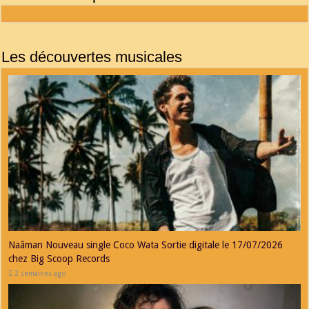
Playlist Music Radio
les interview de Playlist music Radio
Les découvertes musicales
Naâman Nouveau single Coco Wata Sortie digitale le 17/07/2026
chez Big Scoop Records
2 semaines ago